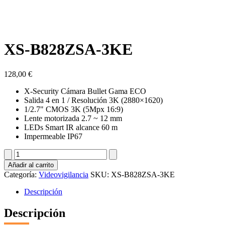
XS-B828ZSA-3KE
128,00
€
X-Security Cámara Bullet Gama ECO
Salida 4 en 1 / Resolución 3K (2880×1620)
1/2.7" CMOS 3K (5Mpx 16:9)
Lente motorizada 2.7 ~ 12 mm
LEDs Smart IR alcance 60 m
Impermeable IP67
XS-
B828ZSA-
Añadir al carrito
3KE
Categoría:
Videovigilancia
SKU:
XS-B828ZSA-3KE
cantidad
Descripción
Descripción