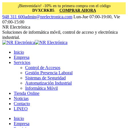
¡Bienvenida/o! -10% en tu primera compra con el código
DVXCRKB5
.
COMPRAR AHORA
Saltar
Facebook
Instagram
Linkedin
948 311 600
admin@nrelectronica.com
Lun-Jue 07:00-19:00, Vie
al
page
page
page
07:00-15:00
contenido
opens
opens
opens
NR Electrónica
in
in
in
Soluciones de informática móvil, control de acceso y electrónica
new
new
new
industrial.
window
window
window
Inicio
Empresa
Servicios
Control de Accesos
Gestión Presencia Laboral
Sistemas de Seguridad
Automatización Industrial
Informática Móvil
Tienda Online
Noticias
Contacto
LINEO
Inicio
Empresa