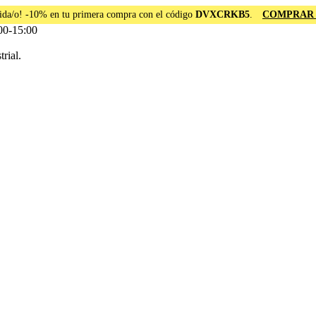
ida/o! -10% en tu primera compra con el código
DVXCRKB5
.
COMPRAR
00-15:00
rial.