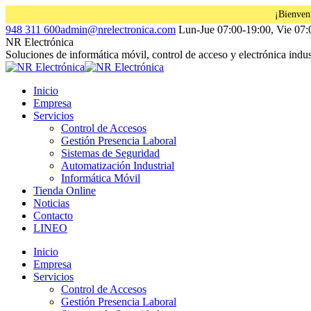
¡Bienven
Saltar
Facebook
Instagram
Linkedin
948 311 600
admin@nrelectronica.com
Lun-Jue 07:00-19:00, Vie 07:
al
page
page
page
NR Electrónica
contenido
opens
opens
opens
Soluciones de informática móvil, control de acceso y electrónica indust
in
in
in
new
new
new
Inicio
window
window
window
Empresa
Servicios
Control de Accesos
Gestión Presencia Laboral
Sistemas de Seguridad
Automatización Industrial
Informática Móvil
Tienda Online
Noticias
Contacto
LINEO
Inicio
Empresa
Servicios
Control de Accesos
Gestión Presencia Laboral