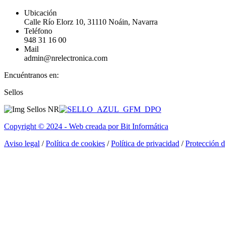
Ubicación
Calle Río Elorz 10, 31110 Noáin, Navarra
Teléfono
948 31 16 00
Mail
admin@nrelectronica.com
Encuéntranos en:
Facebook
Linkedin
Instagram
Sellos
page
page
page
opens
opens
opens
in
in
in
Copyright © 2024 - Web creada por Bit Informática
new
new
new
window
window
window
Aviso legal
/
Política de cookies
/
Política de privacidad
/
Protección 