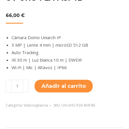
66,00
€
Cámara Domo Uniarch IP
3 MP | Lente 4 mm | microSD 512 GB
Auto Tracking
IR 30 m | Luz blanca 10 m | DWDR
Wi-Fi | Mic | Altavoz | IP66
UV-
Añadir al carrito
UHO-
P2A-
M3F4D
Categoría:
Videovigilancia
SKU:
UV-UHO-P2A-M3F4D
cantidad