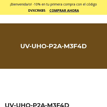
¡Bienvenida/o! -10% en tu primera compra con el código
DVXCRKB5
.
COMPRAR AHORA
UV-UHO-P2A-M3F4D
Estás aquí:
UV-UHO-P2A-M3F4D