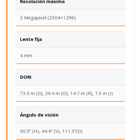
Resolución máxima
3 Megapixel (2304×1296)
Lente fija
4 mm
DORI
73.5 m (D), 29.4 m (O), 14.7 m (R), 7.3 m (I)
Ángulo de visión
90.5º (H), 44.4º (V), 111.3º(D)