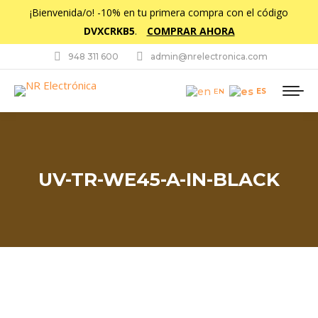
¡Bienvenida/o! -10% en tu primera compra con el código
DVXCRKB5
.
COMPRAR AHORA
948 311 600
admin@nrelectronica.com
ES
EN
UV-TR-WE45-A-IN-BLACK
Estás aquí: