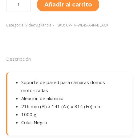
UV-
Añadir al carrito
TR-
WE45-
A-
Categoría:
Videovigilancia
SKU:
UV-TR-WE45-A-IN-BLACK
IN-
BLACK
cantidad
Descripción
Soporte de pared para cámaras domos
motorizadas
Aleación de aluminio
216 mm (Al) x 141 (An) x 314 (Fo) mm
1000 g
Color Negro