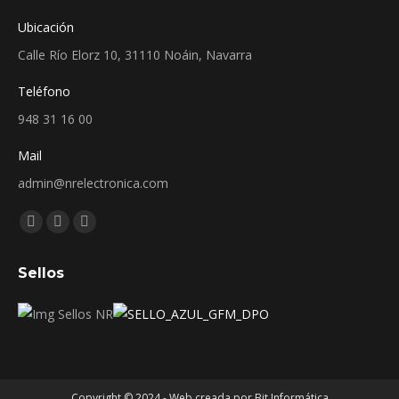
Ubicación
Calle Río Elorz 10, 31110 Noáin, Navarra
Teléfono
948 31 16 00
Mail
admin@nrelectronica.com
Encuéntranos en:
Facebook
Linkedin
Instagram
page
page
page
Sellos
opens
opens
opens
in
in
in
new
new
new
window
window
window
Copyright © 2024 - Web creada por Bit Informática