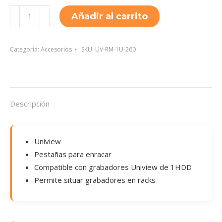
UV-
Añadir al carrito
RM-
1U-
260
Categoría:
Accesorios
SKU:
UV-RM-1U-260
cantidad
Descripción
Uniview
Pestañas para enracar
Compatible con grabadores Uniview de 1HDD
Permite situar grabadores en racks