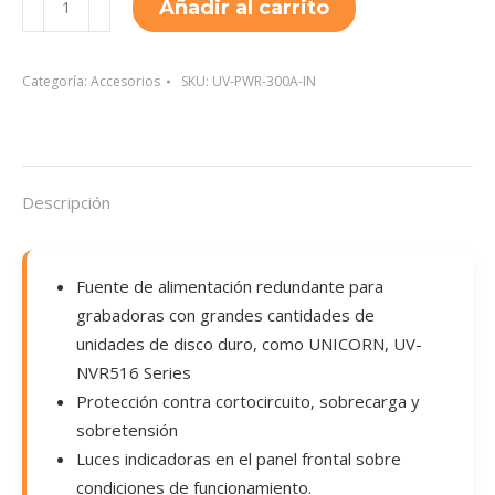
Añadir al carrito
PWR-
300A-
IN
Categoría:
Accesorios
SKU:
UV-PWR-300A-IN
cantidad
Descripción
Fuente de alimentación redundante para
grabadoras con grandes cantidades de
unidades de disco duro, como UNICORN, UV-
NVR516 Series
Protección contra cortocircuito, sobrecarga y
sobretensión
Luces indicadoras en el panel frontal sobre
condiciones de funcionamiento.