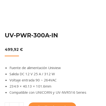
UV-PWR-300A-IN
499,92
€
Fuente de alimentación Uniview
Salida DC 12 V 25 A / 312 W
Voltaje entrada 90 ~ 264VAC
234.9 × 40.13 × 101.6mm
Compatible con UNICORN y UV-NVR516 Series
UV-