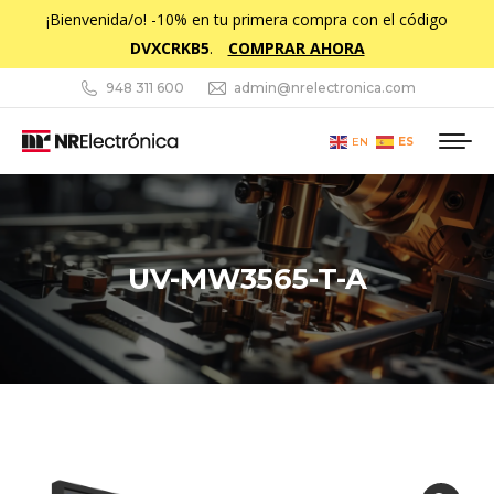
¡Bienvenida/o! -10% en tu primera compra con el código
DVXCRKB5
.
COMPRAR AHORA
948 311 600
admin@nrelectronica.com
ES
EN
UV-MW3565-T-A
Estás aquí: