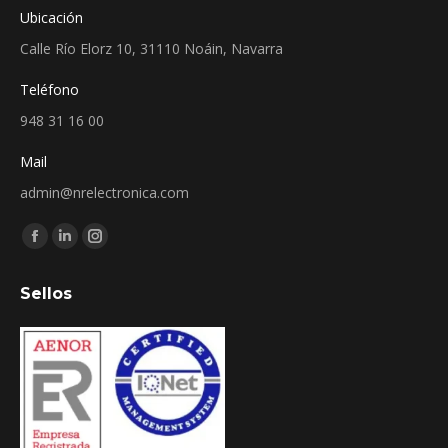
Ubicación
Calle Río Elorz 10, 31110 Noáin, Navarra
Teléfono
948 31 16 00
Mail
admin@nrelectronica.com
Encuéntranos en:
Facebook
Linkedin
Instagram
page
page
page
Sellos
opens
opens
opens
in
in
in
new
new
new
window
window
window