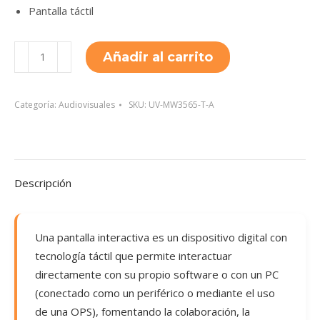
Pantalla táctil
UV-
Añadir al carrito
MW3565-
T-
A
Categoría:
Audiovisuales
SKU:
UV-MW3565-T-A
cantidad
Descripción
Una pantalla interactiva es un dispositivo digital con
tecnología táctil que permite interactuar
directamente con su propio software o con un PC
(conectado como un periférico o mediante el uso
de una OPS), fomentando la colaboración, la