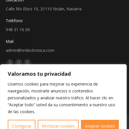
Calle Río Elorz 10, 31110 Noáin, Navarra
Teléfono
948 31 16 00
Mail
admin@nrelectronica.com
Encuéntranos en:
Facebook
Linkedin
Instagram
Valoramos tu privacidad
page
page
page
Sellos
opens
opens
opens
Usamos cookies para mejorar su experiencia de
in
in
in
navegación, mostrarle anuncios o contenidos
new
new
new
personalizados y analizar nuestro tráfico. Al hacer clic en
window
window
window
“Aceptar todo” usted da su consentimiento a nuestro uso
de las cookies.
Copyright © 2024 - Web creada por Bit Informática
Configurar
Rechazar cookies
Aceptar cookies
Aviso legal
/
Política de cookies
/
Política de privacidad
/
Protección de