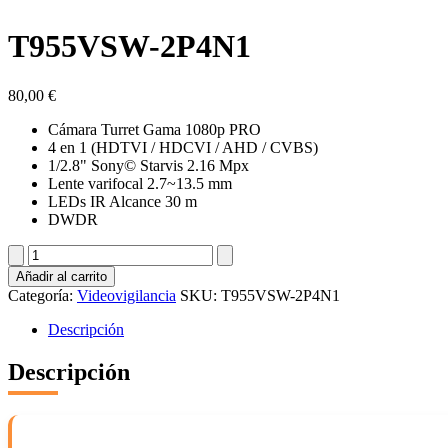
T955VSW-2P4N1
80,00
€
Cámara Turret Gama 1080p PRO
4 en 1 (HDTVI / HDCVI / AHD / CVBS)
1/2.8" Sony© Starvis 2.16 Mpx
Lente varifocal 2.7~13.5 mm
LEDs IR Alcance 30 m
DWDR
T955VSW-
2P4N1
Añadir al carrito
cantidad
Categoría:
Videovigilancia
SKU:
T955VSW-2P4N1
Descripción
Descripción