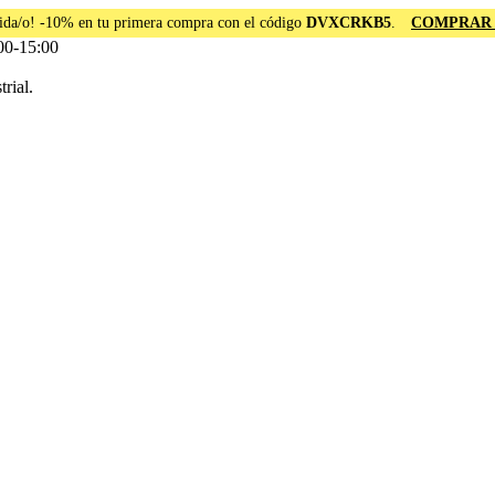
ida/o! -10% en tu primera compra con el código
DVXCRKB5
.
COMPRAR
00-15:00
rial.