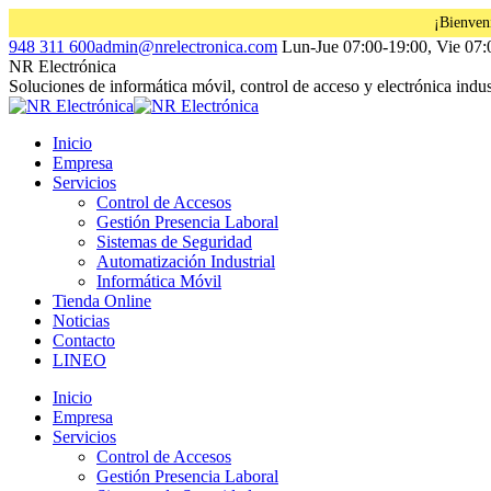
¡Bienven
Saltar
Facebook
Instagram
Linkedin
948 311 600
admin@nrelectronica.com
Lun-Jue 07:00-19:00, Vie 07:
al
page
page
page
NR Electrónica
contenido
opens
opens
opens
Soluciones de informática móvil, control de acceso y electrónica indust
in
in
in
new
new
new
Inicio
window
window
window
Empresa
Servicios
Control de Accesos
Gestión Presencia Laboral
Sistemas de Seguridad
Automatización Industrial
Informática Móvil
Tienda Online
Noticias
Contacto
LINEO
Inicio
Empresa
Servicios
Control de Accesos
Gestión Presencia Laboral