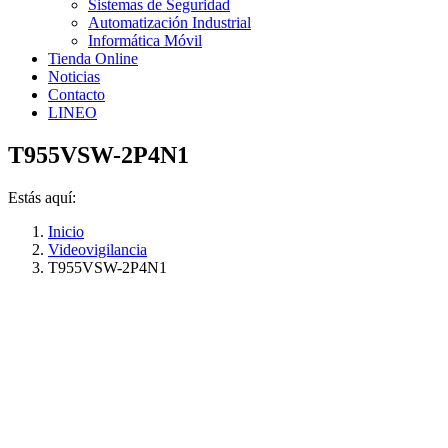
Sistemas de Seguridad
Automatización Industrial
Informática Móvil
Tienda Online
Noticias
Contacto
LINEO
T955VSW-2P4N1
Estás aquí:
Inicio
Videovigilancia
T955VSW-2P4N1