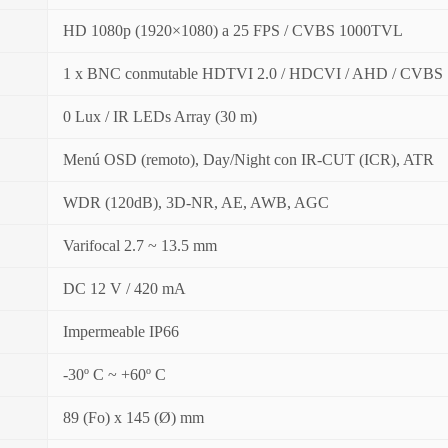
HD 1080p (1920×1080) a 25 FPS / CVBS 1000TVL
1 x BNC conmutable HDTVI 2.0 / HDCVI / AHD / CVBS
0 Lux / IR LEDs Array (30 m)
Menú OSD (remoto), Day/Night con IR-CUT (ICR), ATR
WDR (120dB), 3D-NR, AE, AWB, AGC
Varifocal 2.7 ~ 13.5 mm
DC 12 V / 420 mA
Impermeable IP66
-30º C ~ +60º C
89 (Fo) x 145 (Ø) mm