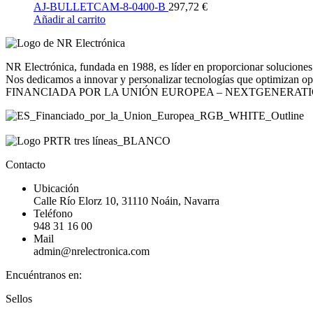
AJ-BULLETCAM-8-0400-B
297,72
€
Añadir al carrito
NR Electrónica, fundada en 1988, es líder en proporcionar soluciones 
Nos dedicamos a innovar y personalizar tecnologías que optimizan opera
FINANCIADA POR LA UNIÓN EUROPEA – NEXTGENERAT
Contacto
Ubicación
Calle Río Elorz 10, 31110 Noáin, Navarra
Teléfono
948 31 16 00
Mail
admin@nrelectronica.com
Encuéntranos en:
Facebook
Linkedin
Instagram
Sellos
page
page
page