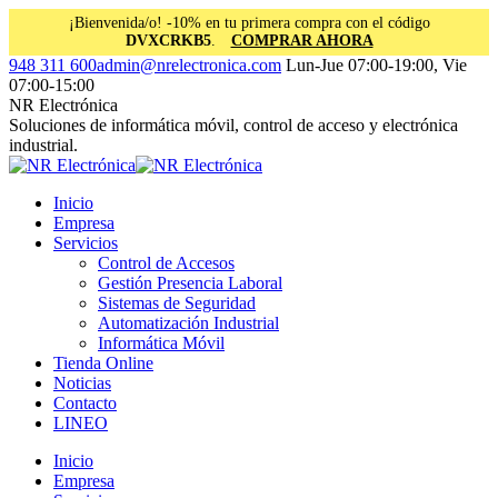
¡Bienvenida/o! -10% en tu primera compra con el código
DVXCRKB5
.
COMPRAR AHORA
Saltar
Facebook
Instagram
Linkedin
948 311 600
admin@nrelectronica.com
Lun-Jue 07:00-19:00, Vie
al
page
page
page
07:00-15:00
contenido
opens
opens
opens
NR Electrónica
in
in
in
Soluciones de informática móvil, control de acceso y electrónica
new
new
new
industrial.
window
window
window
Inicio
Empresa
Servicios
Control de Accesos
Gestión Presencia Laboral
Sistemas de Seguridad
Automatización Industrial
Informática Móvil
Tienda Online
Noticias
Contacto
LINEO
Inicio
Empresa