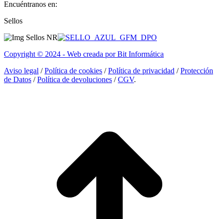
Encuéntranos en:
Facebook
Linkedin
Instagram
Sellos
page
page
page
opens
opens
opens
in
in
in
Copyright © 2024 - Web creada por Bit Informática
new
new
new
window
window
window
Aviso legal
/
Política de cookies
/
Política de privacidad
/
Protección
de Datos
/
Política de devoluciones
/
CGV
.
I
a
T