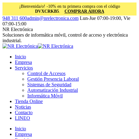
¡Bienvenida/o! -10% en tu primera compra con el código
DVXCRKB5
.
COMPRAR AHORA
Saltar
Facebook
Instagram
Linkedin
948 311 600
admin@nrelectronica.com
Lun-Jue 07:00-19:00, Vie
al
page
page
page
07:00-15:00
contenido
opens
opens
opens
NR Electrónica
in
in
in
Soluciones de informática móvil, control de acceso y electrónica
new
new
new
industrial.
window
window
window
Inicio
Empresa
Servicios
Control de Accesos
Gestión Presencia Laboral
Sistemas de Seguridad
Automatización Industrial
Informática Móvil
Tienda Online
Noticias
Contacto
LINEO
Inicio
Empresa