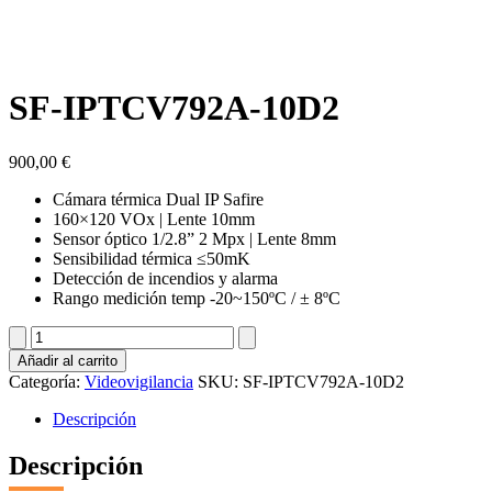
SF-IPTCV792A-10D2
900,00
€
Cámara térmica Dual IP Safire
160×120 VOx | Lente 10mm
Sensor óptico 1/2.8” 2 Mpx | Lente 8mm
Sensibilidad térmica ≤50mK
Detección de incendios y alarma
Rango medición temp -20~150ºC / ± 8ºC
SF-
IPTCV792A-
Añadir al carrito
10D2
Categoría:
Videovigilancia
SKU:
SF-IPTCV792A-10D2
cantidad
Descripción
Descripción