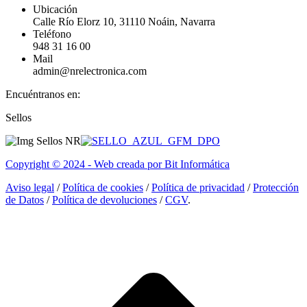
Ubicación
Calle Río Elorz 10, 31110 Noáin, Navarra
Teléfono
948 31 16 00
Mail
admin@nrelectronica.com
Encuéntranos en:
Facebook
Linkedin
Instagram
Sellos
page
page
page
opens
opens
opens
in
in
in
Copyright © 2024 - Web creada por Bit Informática
new
new
new
window
window
window
Aviso legal
/
Política de cookies
/
Política de privacidad
/
Protección
de Datos
/
Política de devoluciones
/
CGV
.
I
a
T