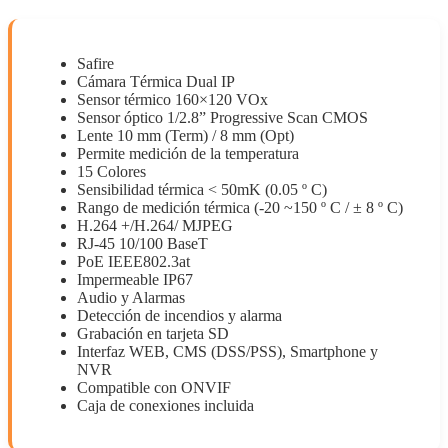
Safire
Cámara Térmica Dual IP
Sensor térmico 160×120 VOx
Sensor óptico 1/2.8” Progressive Scan CMOS
Lente 10 mm (Term) / 8 mm (Opt)
Permite medición de la temperatura
15 Colores
Sensibilidad térmica < 50mK (0.05 º C)
Rango de medición térmica (-20 ~150 º C / ± 8 º C)
H.264 +/H.264/ MJPEG
RJ-45 10/100 BaseT
PoE IEEE802.3at
Impermeable IP67
Audio y Alarmas
Detección de incendios y alarma
Grabación en tarjeta SD
Interfaz WEB, CMS (DSS/PSS), Smartphone y
NVR
Compatible con ONVIF
Caja de conexiones incluida