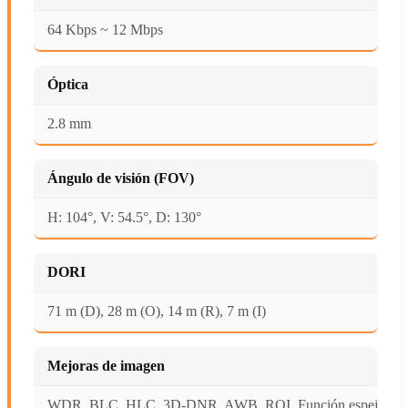
64 Kbps ~ 12 Mbps
Óptica
2.8 mm
Ángulo de visión (FOV)
H: 104°, V: 54.5°, D: 130°
DORI
71 m (D), 28 m (O), 14 m (R), 7 m (I)
Mejoras de imagen
WDR, BLC, HLC, 3D-DNR, AWB, ROI, Función espejo,