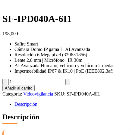
SF-IPD040A-6I1
198,00
€
Safire Smart
Cámara Domo IP gama I1 AI Avanzada
Resolución 6 Megapíxel (3296×1856)
Lente 2.8 mm | Micrófono | IR 30m
AI Avanzada:Humano, vehículo y vehículo 2 ruedas
Impermeabilidad IP67 & IK10 | PoE (IEEE802.3af)
SF-
IPD040A-
Añadir al carrito
6I1
Categoría:
Videovigilancia
SKU:
SF-IPD040A-6I1
cantidad
Descripción
Descripción