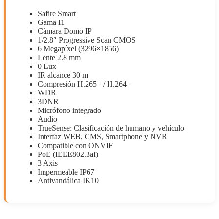
Safire Smart
Gama I1
Cámara Domo IP
1/2.8″ Progressive Scan CMOS
6 Megapíxel (3296×1856)
Lente 2.8 mm
0 Lux
IR alcance 30 m
Compresión H.265+ / H.264+
WDR
3DNR
Micrófono integrado
Audio
TrueSense: Clasificación de humano y vehículo
Interfaz WEB, CMS, Smartphone y NVR
Compatible con ONVIF
PoE (IEEE802.3af)
3 Axis
Impermeable IP67
Antivandálica IK10