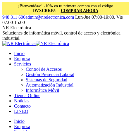
¡Bienvenida/o! -10% en tu primera compra con el código
DVXCRKB5
.
COMPRAR AHORA
Saltar
Facebook
Instagram
Linkedin
948 311 600
admin@nrelectronica.com
Lun-Jue 07:00-19:00, Vie
al
page
page
page
07:00-15:00
contenido
opens
opens
opens
NR Electrónica
in
in
in
Soluciones de informática móvil, control de acceso y electrónica
new
new
new
industrial.
window
window
window
Inicio
Empresa
Servicios
Control de Accesos
Gestión Presencia Laboral
Sistemas de Seguridad
Automatización Industrial
Informática Móvil
Tienda Online
Noticias
Contacto
LINEO
Inicio
Empresa