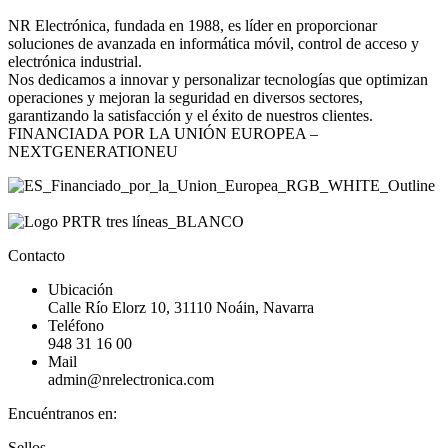
NR Electrónica, fundada en 1988, es líder en proporcionar
soluciones de avanzada en informática móvil, control de acceso y
electrónica industrial.
Nos dedicamos a innovar y personalizar tecnologías que optimizan
operaciones y mejoran la seguridad en diversos sectores,
garantizando la satisfacción y el éxito de nuestros clientes.
FINANCIADA POR LA UNIÓN EUROPEA –
NEXTGENERATIONEU
Contacto
Ubicación
Calle Río Elorz 10, 31110 Noáin, Navarra
Teléfono
948 31 16 00
Mail
admin@nrelectronica.com
Encuéntranos en:
Facebook
Linkedin
Instagram
Sellos