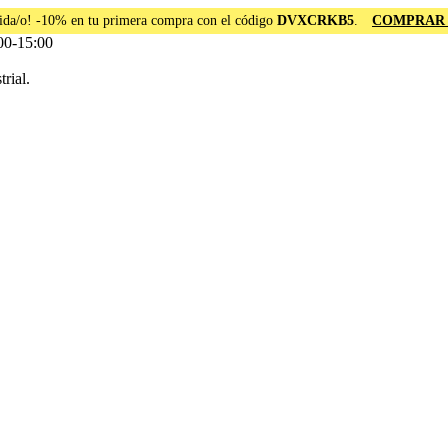
ida/o! -10% en tu primera compra con el código
DVXCRKB5
.
COMPRAR
00-15:00
rial.