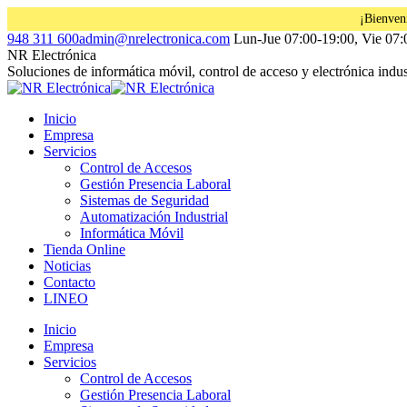
¡Bienven
Saltar
Facebook
Instagram
Linkedin
948 311 600
admin@nrelectronica.com
Lun-Jue 07:00-19:00, Vie 07:
al
page
page
page
NR Electrónica
contenido
opens
opens
opens
Soluciones de informática móvil, control de acceso y electrónica indust
in
in
in
new
new
new
Inicio
window
window
window
Empresa
Servicios
Control de Accesos
Gestión Presencia Laboral
Sistemas de Seguridad
Automatización Industrial
Informática Móvil
Tienda Online
Noticias
Contacto
LINEO
Inicio
Empresa
Servicios
Control de Accesos
Gestión Presencia Laboral