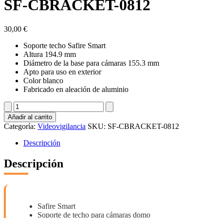
SF-CBRACKET-0812
30,00
€
Soporte techo Safire Smart
Altura 194.9 mm
Diámetro de la base para cámaras 155.3 mm
Apto para uso en exterior
Color blanco
Fabricado en aleación de aluminio
SF-
CBRACKET-
Añadir al carrito
0812
Categoría:
Videovigilancia
SKU:
SF-CBRACKET-0812
cantidad
Descripción
Descripción
Safire Smart
Soporte de techo para cámaras domo