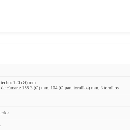
a techo: 120 (Ø) mm
n de cámara: 155.3 (Ø) mm, 104 (Ø para tornillos) mm, 3 tornillos
terior
o