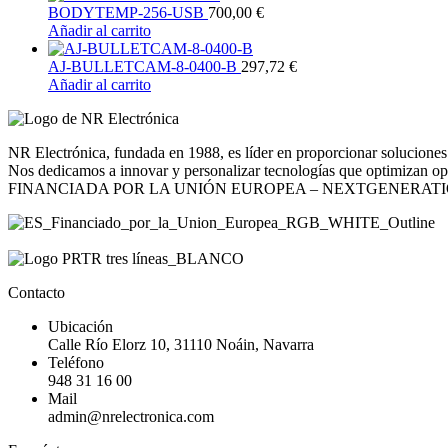
BODYTEMP-256-USB
700,00
€
Añadir al carrito
AJ-BULLETCAM-8-0400-B
297,72
€
Añadir al carrito
NR Electrónica, fundada en 1988, es líder en proporcionar soluciones 
Nos dedicamos a innovar y personalizar tecnologías que optimizan opera
FINANCIADA POR LA UNIÓN EUROPEA – NEXTGENERAT
Contacto
Ubicación
Calle Río Elorz 10, 31110 Noáin, Navarra
Teléfono
948 31 16 00
Mail
admin@nrelectronica.com