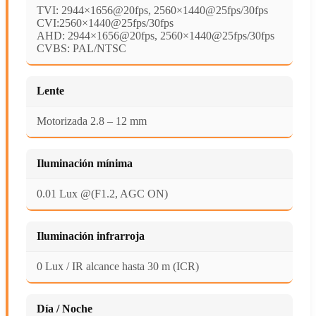
TVI: 2944×1656@20fps, 2560×1440@25fps/30fps
CVI:2560×1440@25fps/30fps
AHD: 2944×1656@20fps, 2560×1440@25fps/30fps
CVBS: PAL/NTSC
Lente
Motorizada 2.8 – 12 mm
Iluminación mínima
0.01 Lux @(F1.2, AGC ON)
Iluminación infrarroja
0 Lux / IR alcance hasta 30 m (ICR)
Día / Noche