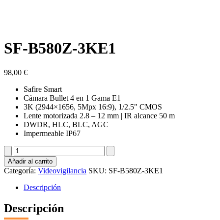
SF-B580Z-3KE1
98,00
€
Safire Smart
Cámara Bullet 4 en 1 Gama E1
3K (2944×1656, 5Mpx 16:9), 1/2.5" CMOS
Lente motorizada 2.8 – 12 mm | IR alcance 50 m
DWDR, HLC, BLC, AGC
Impermeable IP67
SF-
B580Z-
Añadir al carrito
3KE1
Categoría:
Videovigilancia
SKU:
SF-B580Z-3KE1
cantidad
Descripción
Descripción