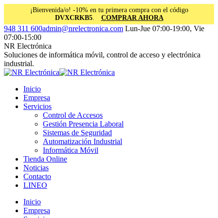
¡Bienvenida/o! -10% en tu primera compra con el código
DVXCRKB5
.
COMPRAR AHORA
Saltar
Facebook
Instagram
Linkedin
948 311 600
admin@nrelectronica.com
Lun-Jue 07:00-19:00, Vie
al
page
page
page
07:00-15:00
contenido
opens
opens
opens
NR Electrónica
in
in
in
Soluciones de informática móvil, control de acceso y electrónica
new
new
new
industrial.
window
window
window
Inicio
Empresa
Servicios
Control de Accesos
Gestión Presencia Laboral
Sistemas de Seguridad
Automatización Industrial
Informática Móvil
Tienda Online
Noticias
Contacto
LINEO
Inicio
Empresa