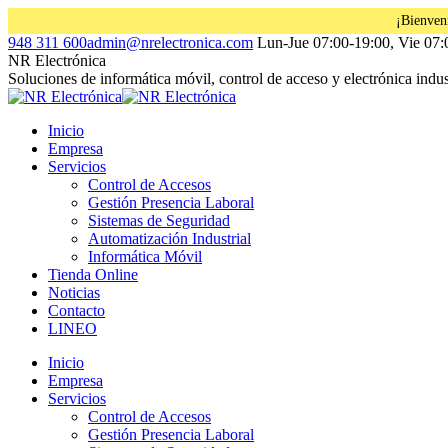
¡Bienven
Saltar
Facebook
Instagram
Linkedin
948 311 600
admin@nrelectronica.com
Lun-Jue 07:00-19:00, Vie 07:
al
page
page
page
NR Electrónica
contenido
opens
opens
opens
Soluciones de informática móvil, control de acceso y electrónica indust
in
in
in
new
new
new
Inicio
window
window
window
Empresa
Servicios
Control de Accesos
Gestión Presencia Laboral
Sistemas de Seguridad
Automatización Industrial
Informática Móvil
Tienda Online
Noticias
Contacto
LINEO
Inicio
Empresa
Servicios
Control de Accesos
Gestión Presencia Laboral