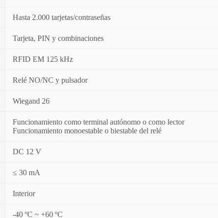
Hasta 2.000 tarjetas/contraseñas
Tarjeta, PIN y combinaciones
RFID EM 125 kHz
Relé NO/NC y pulsador
Wiegand 26
Funcionamiento como terminal autónomo o como lector
Funcionamiento monoestable o biestable del relé
DC 12 V
≤ 30 mA
Interior
-40 ºC ~ +60 ºC