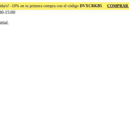
ida/o! -10% en tu primera compra con el código
DVXCRKB5
.
COMPRAR
00-15:00
rial.