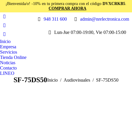
¡Bienvenida/o! -10% en tu primera compra con el código
DVXCRKB5
.
COMPRAR AHORA
948 311 600
admin@nrelectronica.com
Facebook
page
Instagram
Lun-Jue 07:00-19:00, Vie 07:00-15:00
opens
page
Linkedin
in
opens
Inicio
page
new
Empresa
in
opens
window
Servicios
new
in
Tienda Online
window
Noticias
new
Contacto
window
LINEO
SF-75DS50
Estás aquí:
Inicio
Audiovisuales
SF-75DS50