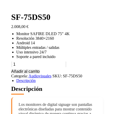
SF-75DS50
2.008,00
€
Monitor SAFIRE DLED 75" 4K
Resolución 3840×2160
Android 14
Múltiples entradas / salidas
Uso intensivo 24/7
Soporte a pared incluido
SF-
75DS50
Añadir al carrito
cantidad
Categoría:
Audiovisuales
SKU:
SF-75DS50
Descripción
Descripción
Los monitores de digital signage son pantallas
electrónicas diseñadas para mostrar contenido
visual dinámico de manera continua gracias a