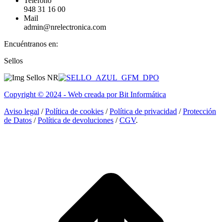
Teléfono
948 31 16 00
Mail
admin@nrelectronica.com
Encuéntranos en:
Facebook
Linkedin
Instagram
Sellos
page
page
page
opens
opens
opens
in
in
in
Copyright © 2024 - Web creada por Bit Informática
new
new
new
window
window
window
Aviso legal
/
Política de cookies
/
Política de privacidad
/
Protección
de Datos
/
Política de devoluciones
/
CGV
.
I
a
T