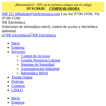
¡Bienvenida/o! -10% en tu primera compra con el código
DVXCRKB5
.
COMPRAR AHORA
Saltar
Facebook
Instagram
Linkedin
948 311 600
admin@nrelectronica.com
Lun-Jue 07:00-19:00, Vie
al
page
page
page
07:00-15:00
contenido
opens
opens
opens
NR Electrónica
in
in
in
Soluciones de informática móvil, control de acceso y electrónica
new
new
new
industrial.
window
window
window
Inicio
Empresa
Servicios
Control de Accesos
Gestión Presencia Laboral
Sistemas de Seguridad
Automatización Industrial
Informática Móvil
Tienda Online
Noticias
Contacto
LINEO
Inicio
Empresa