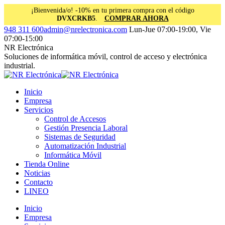
¡Bienvenida/o! -10% en tu primera compra con el código
DVXCRKB5
.
COMPRAR AHORA
Saltar
Facebook
Instagram
Linkedin
948 311 600
admin@nrelectronica.com
Lun-Jue 07:00-19:00, Vie
al
page
page
page
07:00-15:00
contenido
opens
opens
opens
NR Electrónica
in
in
in
Soluciones de informática móvil, control de acceso y electrónica
new
new
new
industrial.
window
window
window
Inicio
Empresa
Servicios
Control de Accesos
Gestión Presencia Laboral
Sistemas de Seguridad
Automatización Industrial
Informática Móvil
Tienda Online
Noticias
Contacto
LINEO
Inicio
Empresa