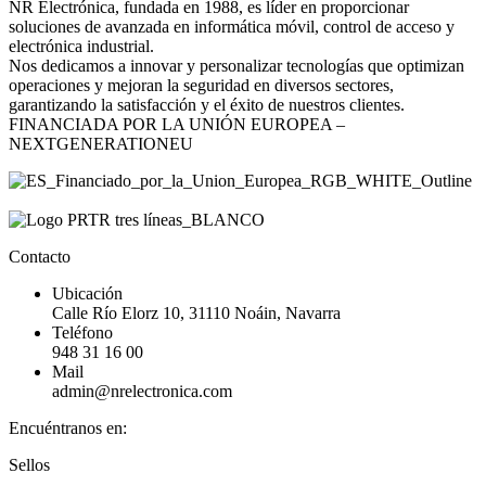
NR Electrónica, fundada en 1988, es líder en proporcionar
soluciones de avanzada en informática móvil, control de acceso y
electrónica industrial.
Nos dedicamos a innovar y personalizar tecnologías que optimizan
operaciones y mejoran la seguridad en diversos sectores,
garantizando la satisfacción y el éxito de nuestros clientes.
FINANCIADA POR LA UNIÓN EUROPEA –
NEXTGENERATIONEU
Contacto
Ubicación
Calle Río Elorz 10, 31110 Noáin, Navarra
Teléfono
948 31 16 00
Mail
admin@nrelectronica.com
Encuéntranos en:
Facebook
Linkedin
Instagram
Sellos
page
page
page