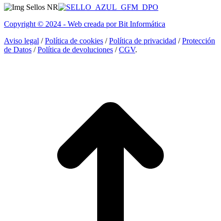
opens
opens
opens
in
in
in
Copyright © 2024 - Web creada por Bit Informática
new
new
new
window
window
window
Aviso legal
/
Política de cookies
/
Política de privacidad
/
Protección
de Datos
/
Política de devoluciones
/
CGV
.
I
a
T