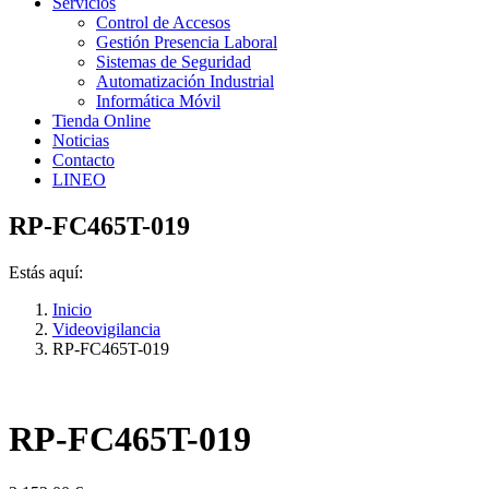
Servicios
Control de Accesos
Gestión Presencia Laboral
Sistemas de Seguridad
Automatización Industrial
Informática Móvil
Tienda Online
Noticias
Contacto
LINEO
RP-FC465T-019
Estás aquí:
Inicio
Videovigilancia
RP-FC465T-019
RP-FC465T-019