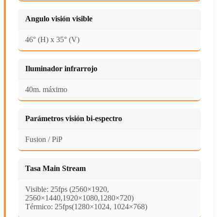
Angulo visión visible
46° (H) x 35° (V)
Iluminador infrarrojo
40m. máximo
Parámetros visión bi-espectro
Fusion / PiP
Tasa Main Stream
Visible: 25fps (2560×1920,
2560×1440,1920×1080,1280×720)
Térmico: 25fps(1280×1024, 1024×768)