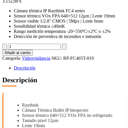
3.152,00
€
Cámara térmica IP Raythink FC4 series
Sensor térmico VOx FPA 640×512 12μm | Lente 19mm
Sensor visible 1/2.8" CMOS | 5Mpx | Lente 6mm
Sensibilidad térmica ≤40mK
Rango medición temperatura -20~550ºC/±2ºC o ±2%
Detección de preventiva de incendios e intrusión
RP-
FC465T-
Añadir al carrito
019
Categoría:
Videovigilancia
SKU:
RP-FC465T-019
cantidad
Descripción
Descripción
Raythink
Cámara Térmica Bullet IP biespectro
Sensor térmico 640×512 VOx FPA no refrigerado
Tamaño pixel 12μm
Lente 19mm