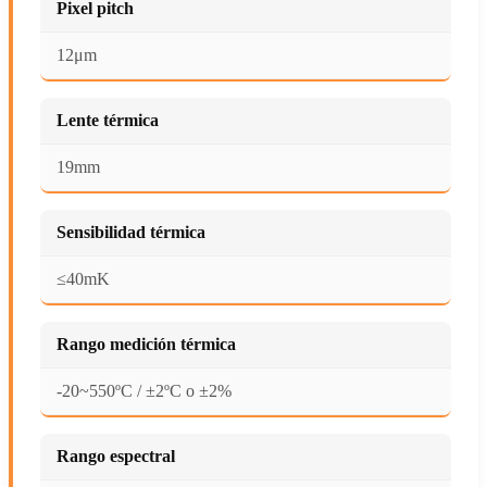
Pixel pitch
12μm
Lente térmica
19mm
Sensibilidad térmica
≤40mK
Rango medición térmica
-20~550ºC / ±2ºC o ±2%
Rango espectral