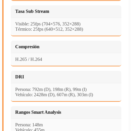
Tasa Sub Stream
Visible: 25fps (704×576, 352×288)
Térmico: 25fps (640×512, 352×288)
Compresión
H.265 / H.264
DRI
Persona: 792m (D), 198m (R), 99m (I)
Vehículo: 2428m (D), 607m (R), 303m (I)
Rangos Smart Analysis
Persona: 148m
Vehículo: 455m