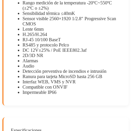
Rango medición de la temperatura -20ºC~550ºC
(±2ºC o ±2%)
Sensibilidad térmica ≤40mK
Sensor visible 2560×1920 1/2.8″ Progressive Scan
CMOS
Lente 6mm
H.265/H.264
RJ-45 10/100 BaseT
RS485 y protocolo Pelco
DC 12V±25% / PoE IEEE802.3af
2D/3D NR
Alarmas
Audio
Detección preventiva de incendios e intrusión
Ranura para tarjeta MicroSD hasta 256 GB
Interfaz WEB, VMS y NVR
Compatible con ONVIF
Impermeable IP66
Especificaciones