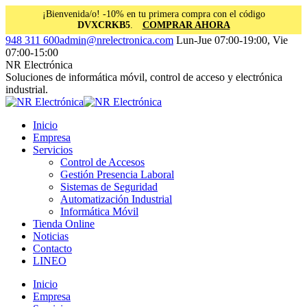
¡Bienvenida/o! -10% en tu primera compra con el código
DVXCRKB5
.
COMPRAR AHORA
Saltar
Facebook
Instagram
Linkedin
948 311 600
admin@nrelectronica.com
Lun-Jue 07:00-19:00, Vie
al
page
page
page
07:00-15:00
contenido
opens
opens
opens
NR Electrónica
in
in
in
Soluciones de informática móvil, control de acceso y electrónica
new
new
new
industrial.
window
window
window
Inicio
Empresa
Servicios
Control de Accesos
Gestión Presencia Laboral
Sistemas de Seguridad
Automatización Industrial
Informática Móvil
Tienda Online
Noticias
Contacto
LINEO
Inicio
Empresa