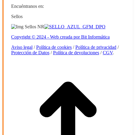
Encuéntranos en:
Facebook
Linkedin
Instagram
Sellos
page
page
page
opens
opens
opens
in
in
in
Copyright © 2024 - Web creada por Bit Informática
new
new
new
window
window
window
Aviso legal
/
Política de cookies
/
Política de privacidad
/
Protección de Datos
/
Política de devoluciones
/
CGV
.
Ir
a
Tien