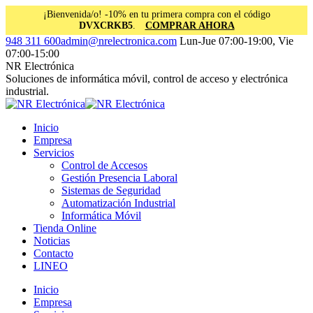
¡Bienvenida/o! -10% en tu primera compra con el código
DVXCRKB5
.
COMPRAR AHORA
Saltar
Facebook
Instagram
Linkedin
948 311 600
admin@nrelectronica.com
Lun-Jue 07:00-19:00, Vie
al
page
page
page
07:00-15:00
contenido
opens
opens
opens
NR Electrónica
in
in
in
Soluciones de informática móvil, control de acceso y electrónica
new
new
new
industrial.
window
window
window
Inicio
Empresa
Servicios
Control de Accesos
Gestión Presencia Laboral
Sistemas de Seguridad
Automatización Industrial
Informática Móvil
Tienda Online
Noticias
Contacto
LINEO
Inicio
Empresa