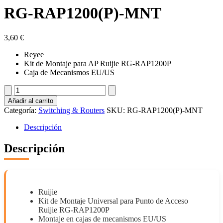
RG-RAP1200(P)-MNT
3,60
€
Reyee
Kit de Montaje para AP Ruijie RG-RAP1200P
Caja de Mecanismos EU/US
RG-
RAP1200(P)-
Añadir al carrito
MNT
Categoría:
Switching & Routers
SKU:
RG-RAP1200(P)-MNT
cantidad
Descripción
Descripción
Ruijie
Kit de Montaje Universal para Punto de Acceso
Ruijie RG-RAP1200P
Montaje en cajas de mecanismos EU/US