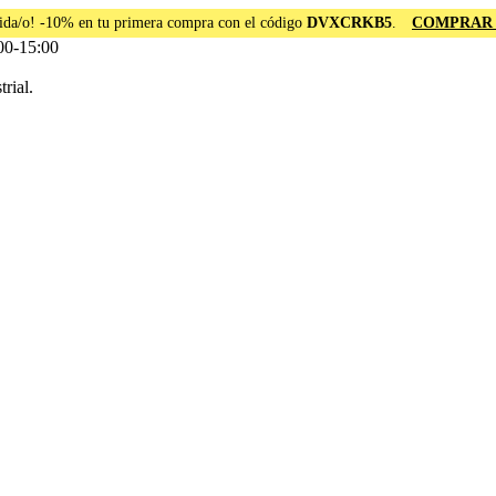
ida/o! -10% en tu primera compra con el código
DVXCRKB5
.
COMPRAR
00-15:00
rial.