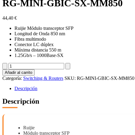
RG-MINI-GBIC-SX-MM850
44,40
€
Ruijie Módulo transceptor SFP
Longitud de Onda 850 nm
Fibra multimodo
Conector LC dúplex
Máxima distancia 550 m
1.25Gb/s – 1000Base-SX
RG-
MINI-
Añadir al carrito
GBIC-
Categoría:
Switching & Routers
SKU:
RG-MINI-GBIC-SX-MM850
SX-
MM850
Descripción
cantidad
Descripción
Ruijie
Módulo transceptor SFP