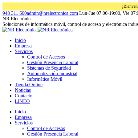
¡Bienven
Saltar
Facebook
Instagram
Linkedin
948 311 600
admin@nrelectronica.com
Lun-Jue 07:00-19:00, Vie 07:
al
page
page
page
NR Electrónica
contenido
opens
opens
opens
Soluciones de informática móvil, control de acceso y electrónica indust
in
in
in
new
new
new
Inicio
window
window
window
Empresa
Servicios
Control de Accesos
Gestión Presencia Laboral
Sistemas de Seguridad
Automatización Industrial
Informática Móvil
Tienda Online
Noticias
Contacto
LINEO
Inicio
Empresa
Servicios
Control de Accesos
Gestión Presencia Laboral