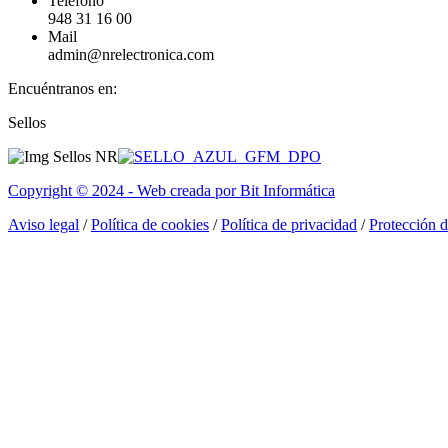
Teléfono
948 31 16 00
Mail
admin@nrelectronica.com
Encuéntranos en:
Facebook
Linkedin
Instagram
Sellos
page
page
page
opens
opens
opens
in
in
in
Copyright © 2024 - Web creada por Bit Informática
new
new
new
window
window
window
Aviso legal
/
Política de cookies
/
Política de privacidad
/
Protección 