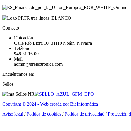
Contacto
Ubicación
Calle Río Elorz 10, 31110 Noáin, Navarra
Teléfono
948 31 16 00
Mail
admin@nrelectronica.com
Encuéntranos en:
Facebook
Linkedin
Instagram
Sellos
page
page
page
opens
opens
opens
in
in
in
Copyright © 2024 - Web creada por Bit Informática
new
new
new
window
window
window
Aviso legal
/
Política de cookies
/
Política de privacidad
/
Protección 