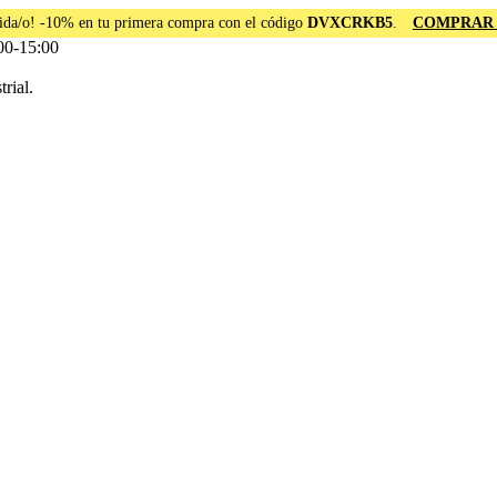
ida/o! -10% en tu primera compra con el código
DVXCRKB5
.
COMPRAR
00-15:00
rial.