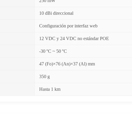
250 mW
10 dBi direccional
Configuración por interfaz web
12 VDC y 24 VDC no estándar POE
-30 °C ~ 50 °C
47 (Fo)×76 (An)×37 (Al) mm
350 g
Hasta 1 km