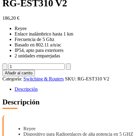
RG-EST310 V2
186,20
€
Reyee
Enlace inalámbrico hasta 1 km
Frecuencia de 5 Ghz
Basado en 802.11 a/n/ac
IP54, apto para exteriores
2 unidades emparejadas
RG-
EST310
Añadir al carrito
V2
Categoría:
Switching & Routers
SKU:
RG-EST310 V2
cantidad
Descripción
Descripción
Reyee
Dispositivo para Radioenlaces de alta potencia en 5 GHZ