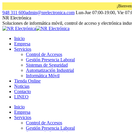
¡Bienven
Saltar
Facebook
Instagram
Linkedin
948 311 600
admin@nrelectronica.com
Lun-Jue 07:00-19:00, Vie 07:
al
page
page
page
NR Electrónica
contenido
opens
opens
opens
Soluciones de informática móvil, control de acceso y electrónica indust
in
in
in
new
new
new
Inicio
window
window
window
Empresa
Servicios
Control de Accesos
Gestión Presencia Laboral
Sistemas de Seguridad
Automatización Industrial
Informática Móvil
Tienda Online
Noticias
Contacto
LINEO
Inicio
Empresa
Servicios
Control de Accesos
Gestión Presencia Laboral