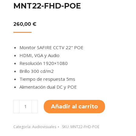
MNT22-FHD-POE
260,00
€
Monitor SAFIRE CCTV 22" POE
HDMI, VGA y Audio
Resolución 1920×1080
Brillo 300 cd/m2
Tiempo de respuesta 5ms
Alimentación dual DC y POE
MNT22-
Añadir al carrito
FHD-
POE
cantidad
Categoría:
Audiovisuales
SKU:
MNT22-FHD-POE