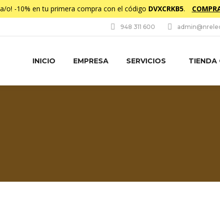
da/o! -10% en tu primera compra con el código
DVXCRKB5
.
COMPRA
948 311 600
admin@nrelec
INICIO
EMPRESA
SERVICIOS
TIENDA