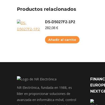
Productos relacionados
DS-D5027F2-1P2
282,08
€
Añadir al carrito
FINANC
EUROPE
NR Electrónica, fundada en 1988, es
NEXTG
líder en proporcionar soluciones de
avanzada en informática móvil, control