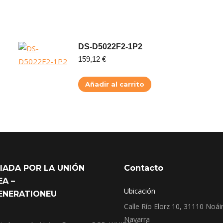
DS-D5022F2-1P2
159,12
€
Añadir al carrito
IADA POR LA UNIÓN
Contacto
A –
Ubicación
ENERATIONEU
Calle Río Elorz 10, 31110 Noái
Navarra