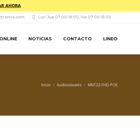
R AHORA
tronica.com
Lun-Jue 07:00-19:00, Vie 07:00-15:00
 ONLINE
NOTICIAS
CONTACTO
LINEO
Estás aquí:
Inicio
Audiovisuales
MNT22-FHD-POE