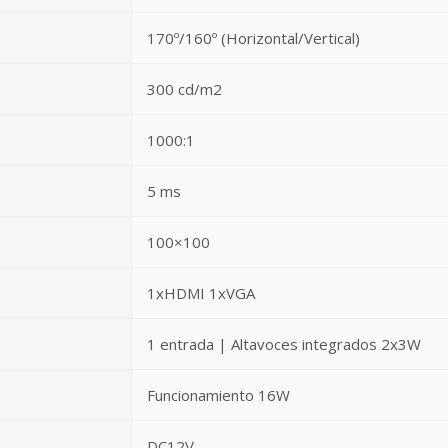
170º/160º (Horizontal/Vertical)
300 cd/m2
1000:1
5 ms
100×100
1xHDMI 1xVGA
1 entrada | Altavoces integrados 2x3W
Funcionamiento 16W
DC12V