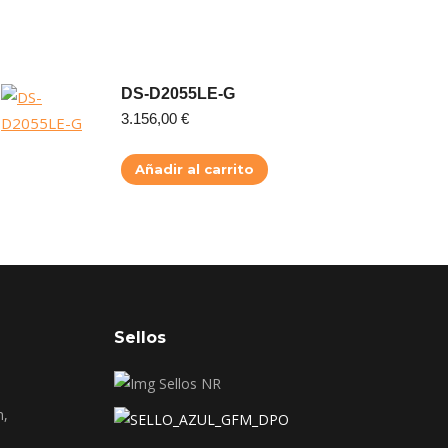
DS-D2055LE-G
3.156,00
€
Añadir al carrito
Sellos
n,