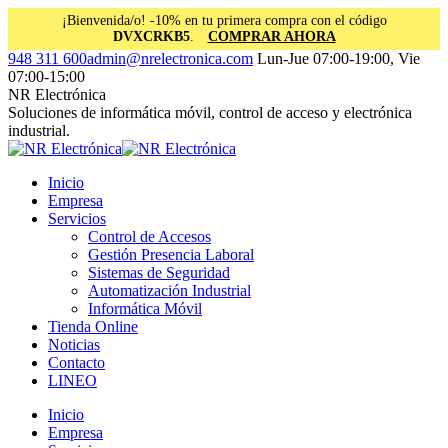
¡Bienvenida/o! -10% en tu primera compra con el código
DVXCRKB5
.
COMPRAR AHORA
Saltar
Facebook
Instagram
Linkedin
948 311 600
admin@nrelectronica.com
Lun-Jue 07:00-19:00, Vie
al
page
page
page
07:00-15:00
contenido
opens
opens
opens
NR Electrónica
in
in
in
Soluciones de informática móvil, control de acceso y electrónica
new
new
new
industrial.
window
window
window
Inicio
Empresa
Servicios
Control de Accesos
Gestión Presencia Laboral
Sistemas de Seguridad
Automatización Industrial
Informática Móvil
Tienda Online
Noticias
Contacto
LINEO
Inicio
Empresa