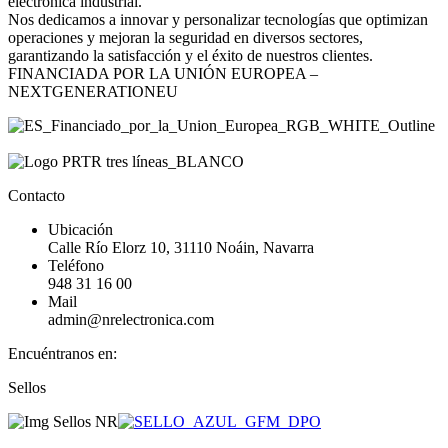
electrónica industrial.
Nos dedicamos a innovar y personalizar tecnologías que optimizan
operaciones y mejoran la seguridad en diversos sectores,
garantizando la satisfacción y el éxito de nuestros clientes.
FINANCIADA POR LA UNIÓN EUROPEA –
NEXTGENERATIONEU
Contacto
Ubicación
Calle Río Elorz 10, 31110 Noáin, Navarra
Teléfono
948 31 16 00
Mail
admin@nrelectronica.com
Encuéntranos en:
Facebook
Linkedin
Instagram
Sellos
page
page
page
opens
opens
opens
in
in
in