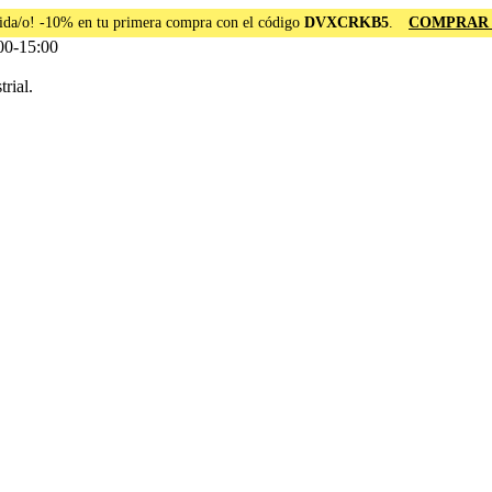
ida/o! -10% en tu primera compra con el código
DVXCRKB5
.
COMPRAR
00-15:00
rial.