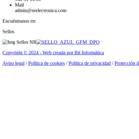
Mail
admin@nrelectronica.com
Encuéntranos en:
Facebook
Linkedin
Instagram
Sellos
page
page
page
opens
opens
opens
in
in
in
Copyright © 2024 - Web creada por Bit Informática
new
new
new
window
window
window
Aviso legal
/
Política de cookies
/
Política de privacidad
/
Protección 