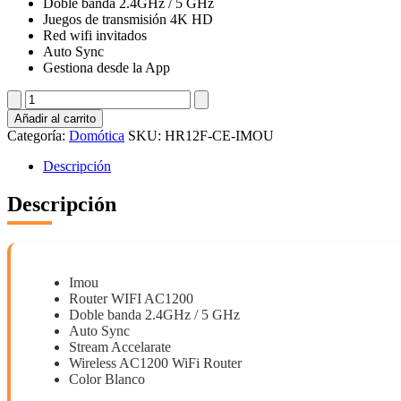
Doble banda 2.4GHz / 5 GHz
Juegos de transmisión 4K HD
Red wifi invitados
Auto Sync
Gestiona desde la App
HR12F-
CE-
Añadir al carrito
IMOU
Categoría:
Domótica
SKU:
HR12F-CE-IMOU
cantidad
Descripción
Descripción
Imou
Router WIFI AC1200
Doble banda 2.4GHz / 5 GHz
Auto Sync
Stream Accelarate
Wireless AC1200 WiFi Router
Color Blanco