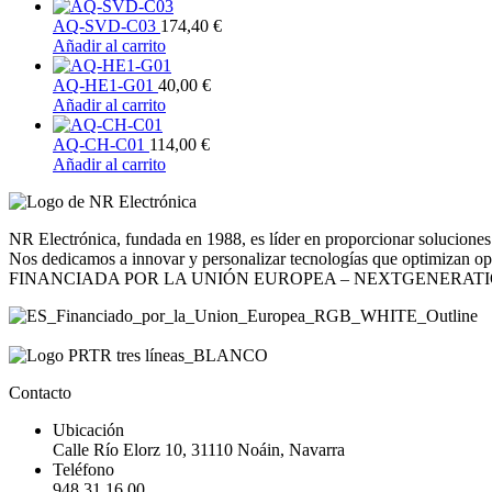
AQ-SVD-C03
174,40
€
Añadir al carrito
AQ-HE1-G01
40,00
€
Añadir al carrito
AQ-CH-C01
114,00
€
Añadir al carrito
NR Electrónica, fundada en 1988, es líder en proporcionar soluciones 
Nos dedicamos a innovar y personalizar tecnologías que optimizan opera
FINANCIADA POR LA UNIÓN EUROPEA – NEXTGENERAT
Contacto
Ubicación
Calle Río Elorz 10, 31110 Noáin, Navarra
Teléfono
948 31 16 00