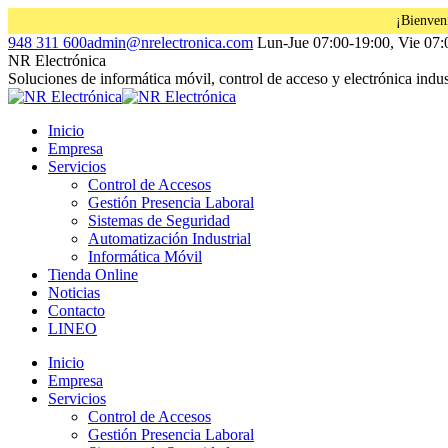
¡Bienven
Saltar
Facebook
Instagram
Linkedin
948 311 600
admin@nrelectronica.com
Lun-Jue 07:00-19:00, Vie 07:
al
page
page
page
NR Electrónica
contenido
opens
opens
opens
Soluciones de informática móvil, control de acceso y electrónica indust
in
in
in
new
new
new
Inicio
window
window
window
Empresa
Servicios
Control de Accesos
Gestión Presencia Laboral
Sistemas de Seguridad
Automatización Industrial
Informática Móvil
Tienda Online
Noticias
Contacto
LINEO
Inicio
Empresa
Servicios
Control de Accesos
Gestión Presencia Laboral