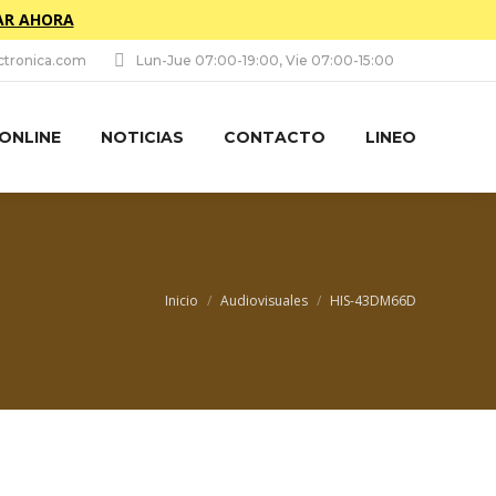
R AHORA
tronica.com
Lun-Jue 07:00-19:00, Vie 07:00-15:00
 ONLINE
NOTICIAS
CONTACTO
LINEO
Estás aquí:
Inicio
Audiovisuales
HIS-43DM66D