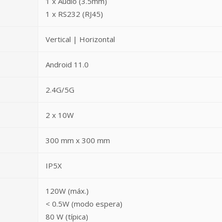
1 x Audio (3.5mm)
1 x RS232 (RJ45)
Vertical | Horizontal
Android 11.0
2.4G/5G
2 x 10W
300 mm x 300 mm
IP5X
120W (máx.)
< 0.5W (modo espera)
80 W (típica)