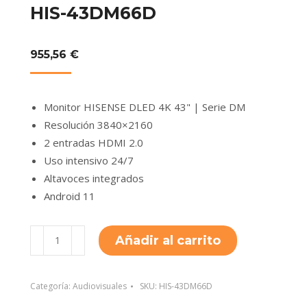
HIS-43DM66D
955,56
€
Monitor HISENSE DLED 4K 43" | Serie DM
Resolución 3840×2160
2 entradas HDMI 2.0
Uso intensivo 24/7
Altavoces integrados
Android 11
HIS-
Añadir al carrito
43DM66D
cantidad
Categoría:
Audiovisuales
SKU:
HIS-43DM66D