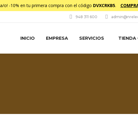
da/o! -10% en tu primera compra con el código
DVXCRKB5
.
COMPRA
948 311 600
admin@nrelec
INICIO
EMPRESA
SERVICIOS
TIENDA