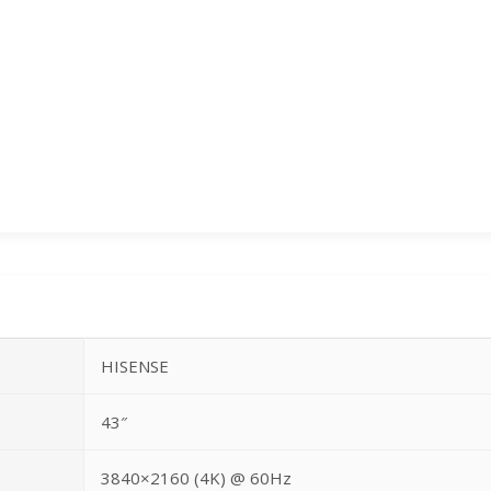
HISENSE
43″
3840×2160 (4K) @ 60Hz