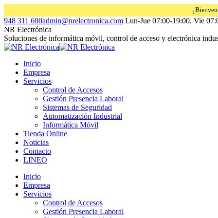
¡Bienven
Saltar
Facebook
Instagram
Linkedin
948 311 600
admin@nrelectronica.com
Lun-Jue 07:00-19:00, Vie 07:
al
page
page
page
NR Electrónica
contenido
opens
opens
opens
Soluciones de informática móvil, control de acceso y electrónica indust
in
in
in
new
new
new
Inicio
window
window
window
Empresa
Servicios
Control de Accesos
Gestión Presencia Laboral
Sistemas de Seguridad
Automatización Industrial
Informática Móvil
Tienda Online
Noticias
Contacto
LINEO
Inicio
Empresa
Servicios
Control de Accesos
Gestión Presencia Laboral