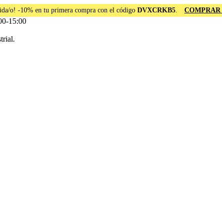
ida/o! -10% en tu primera compra con el código
DVXCRKB5
.
COMPRAR
00-15:00
rial.