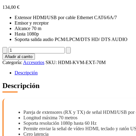
134,00
€
Extensor HDMI/USB por cable Ethernet CAT6/6A/7
Emisor y receptor
Alcance 70 m
Hasta 1080p
Soporta salida audio PCM/LPCM/DTS HD/ DTS AUDIO
HDMI-
KVM-
Añadir al carrito
EXT-
Categoría:
Accesorios
SKU:
HDMI-KVM-EXT-70M
70M
cantidad
Descripción
Descripción
Pareja de extensores (RX y TX) de señal HDMI/USB por 
Longitud máxima 70 metros
Soporta resolución 1080p hasta 60 Hz
Permite enviar la señal de vídeo HDMI, teclado y ratón U
Cero latencia