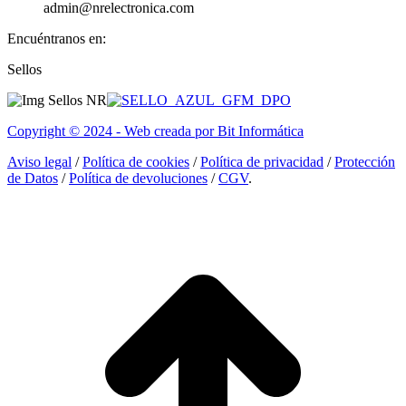
admin@nrelectronica.com
Encuéntranos en:
Facebook
Linkedin
Instagram
Sellos
page
page
page
opens
opens
opens
in
in
in
Copyright © 2024 - Web creada por Bit Informática
new
new
new
window
window
window
Aviso legal
/
Política de cookies
/
Política de privacidad
/
Protección
de Datos
/
Política de devoluciones
/
CGV
.
I
a
T