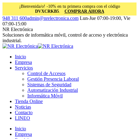
¡Bienvenida/o! -10% en tu primera compra con el código
DVXCRKB5
.
COMPRAR AHORA
Saltar
Facebook
Instagram
Linkedin
948 311 600
admin@nrelectronica.com
Lun-Jue 07:00-19:00, Vie
al
page
page
page
07:00-15:00
contenido
opens
opens
opens
NR Electrónica
in
in
in
Soluciones de informática móvil, control de acceso y electrónica
new
new
new
industrial.
window
window
window
Inicio
Empresa
Servicios
Control de Accesos
Gestión Presencia Laboral
Sistemas de Seguridad
Automatización Industrial
Informática Móvil
Tienda Online
Noticias
Contacto
LINEO
Inicio
Empresa