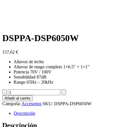
DSPPA-DSP6050W
157,62
€
Altavoz de techo
Altavoz de rango completo 1×6.5" + 1×1"
Potencia 70V / 100V
Sensibilidad 87dB
Rango 65Hz – 20kHz
DSPPA-
DSP6050W
Añadir al carrito
cantidad
Categoría:
Accesorios
SKU:
DSPPA-DSP6050W
Descripción
Descripción