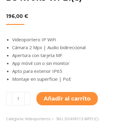
196,00
€
Videoportero IP WiFi
Cámara 2 Mpx | Audio bidireccional
Apertura con tarjeta MF
App móvil con o sin monitor
Apto para exterior IP65
Montaje en superficie | PoE
DS-
Añadir al carrito
KV6113-
WPE1(C)
cantidad
Categoría:
Videoporteros
SKU:
DS-KV6113-WPE1(C)