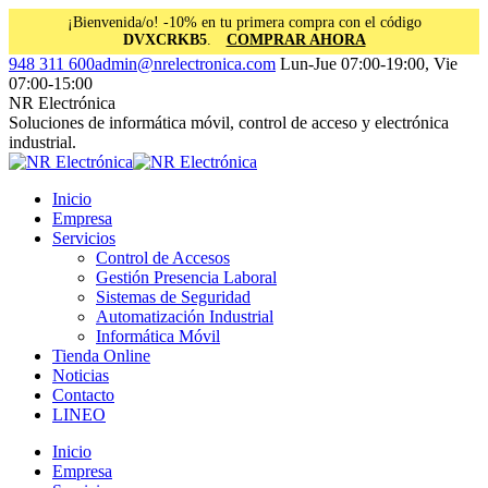
¡Bienvenida/o! -10% en tu primera compra con el código
DVXCRKB5
.
COMPRAR AHORA
Saltar
Facebook
Instagram
Linkedin
948 311 600
admin@nrelectronica.com
Lun-Jue 07:00-19:00, Vie
al
page
page
page
07:00-15:00
contenido
opens
opens
opens
NR Electrónica
in
in
in
Soluciones de informática móvil, control de acceso y electrónica
new
new
new
industrial.
window
window
window
Inicio
Empresa
Servicios
Control de Accesos
Gestión Presencia Laboral
Sistemas de Seguridad
Automatización Industrial
Informática Móvil
Tienda Online
Noticias
Contacto
LINEO
Inicio
Empresa