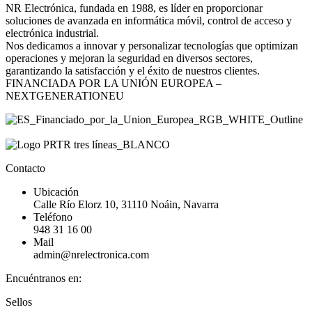
NR Electrónica, fundada en 1988, es líder en proporcionar
soluciones de avanzada en informática móvil, control de acceso y
electrónica industrial.
Nos dedicamos a innovar y personalizar tecnologías que optimizan
operaciones y mejoran la seguridad en diversos sectores,
garantizando la satisfacción y el éxito de nuestros clientes.
FINANCIADA POR LA UNIÓN EUROPEA –
NEXTGENERATIONEU
Contacto
Ubicación
Calle Río Elorz 10, 31110 Noáin, Navarra
Teléfono
948 31 16 00
Mail
admin@nrelectronica.com
Encuéntranos en:
Facebook
Linkedin
Instagram
Sellos