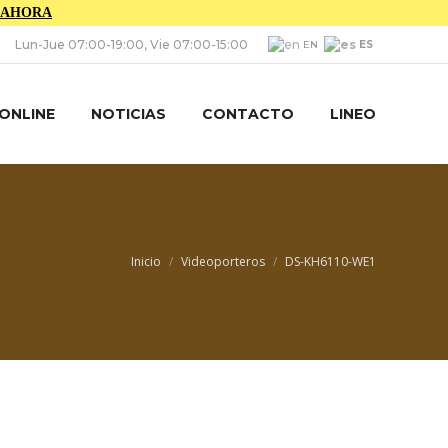
 AHORA
Lun-Jue 07:00-19:00, Vie 07:00-15:00
ES
EN
 ONLINE
NOTICIAS
CONTACTO
LINEO
Estás aquí:
Inicio
Videoporteros
DS-KH6110-WE1