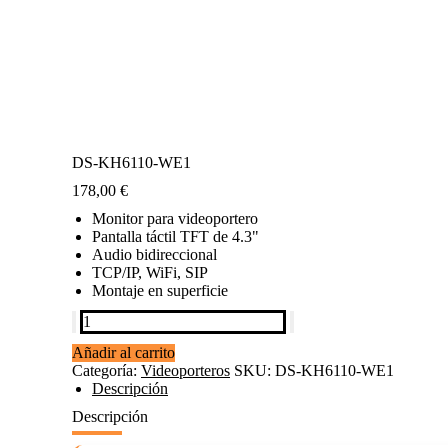
DS-KH6110-WE1
178,00
€
Monitor para videoportero
Pantalla táctil TFT de 4.3"
Audio bidireccional
TCP/IP, WiFi, SIP
Montaje en superficie
DS-
KH6110-
Añadir al carrito
WE1
Categoría:
Videoporteros
SKU:
DS-KH6110-WE1
cantidad
Descripción
Descripción