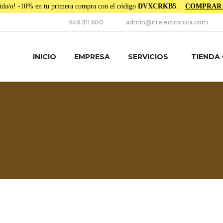
ida/o! -10% en tu primera compra con el código
DVXCRKB5
.
COMPRAR
948 311 600
admin@nrelectronica.com
INICIO
EMPRESA
SERVICIOS
TIENDA