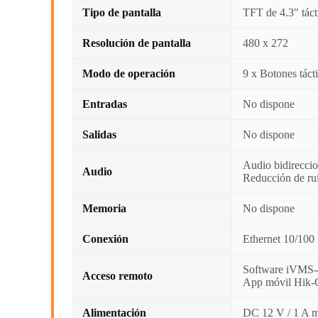
Tipo de pantalla
TFT de 4.3″ tácti
Resolución de pantalla
480 x 272
Modo de operación
9 x Botones táct
Entradas
No dispone
Salidas
No dispone
Audio bidireccio
Audio
Reducción de ru
Memoria
No dispone
Conexión
Ethernet 10/100 
Software iVMS
Acceso remoto
App móvil Hik-
Alimentación
DC 12 V / 1 A m