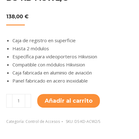
138,00
€
Caja de registro en superficie
Hasta 2 módulos
Específica para videoporteros Hikvision
Compatible con módulos Hikvision
Caja fabricada en aluminio de aviación
Panel fabricado en acero inoxidable
DS-
Añadir al carrito
KD-
ACW2/S
cantidad
Categoría:
Control de Accesos
SKU:
DS-KD-ACW2/S