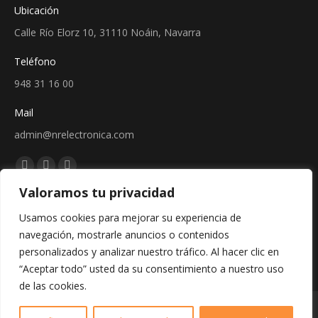
Ubicación
Calle Río Elorz 10, 31110 Noáin, Navarra
Teléfono
948 31 16 00
Mail
admin@nrelectronica.com
Encuéntranos en:
Facebook
Linkedin
Instagram
Valoramos tu privacidad
page
page
page
Sellos
opens
opens
opens
Usamos cookies para mejorar su experiencia de
in
in
in
navegación, mostrarle anuncios o contenidos
new
new
new
personalizados y analizar nuestro tráfico. Al hacer clic en
window
window
window
“Aceptar todo” usted da su consentimiento a nuestro uso
de las cookies.
Copyright © 2024 - Web creada por Bit Informática