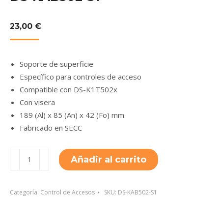
23,00
€
Soporte de superficie
Específico para controles de acceso
Compatible con DS-K1T502x
Con visera
189 (Al) x 85 (An) x 42 (Fo) mm
Fabricado en SECC
DS-
Añadir al carrito
KAB502-
S1
cantidad
Categoría:
Control de Accesos
SKU:
DS-KAB502-S1