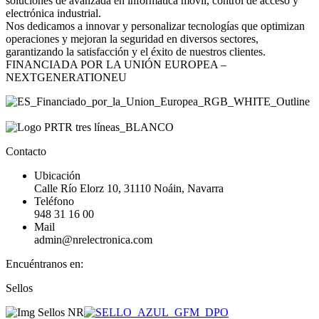
soluciones de avanzada en informática móvil, control de acceso y
electrónica industrial.
Nos dedicamos a innovar y personalizar tecnologías que optimizan
operaciones y mejoran la seguridad en diversos sectores,
garantizando la satisfacción y el éxito de nuestros clientes.
FINANCIADA POR LA UNIÓN EUROPEA –
NEXTGENERATIONEU
Contacto
Ubicación
Calle Río Elorz 10, 31110 Noáin, Navarra
Teléfono
948 31 16 00
Mail
admin@nrelectronica.com
Encuéntranos en:
Facebook
Linkedin
Instagram
Sellos
page
page
page
opens
opens
opens