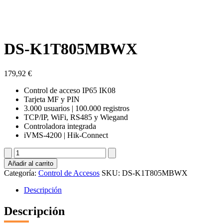
DS-K1T805MBWX
179,92
€
Control de acceso IP65 IK08
Tarjeta MF y PIN
3.000 usuarios | 100.000 registros
TCP/IP, WiFi, RS485 y Wiegand
Controladora integrada
iVMS-4200 | Hik-Connect
DS-
K1T805MBWX
Añadir al carrito
cantidad
Categoría:
Control de Accesos
SKU:
DS-K1T805MBWX
Descripción
Descripción