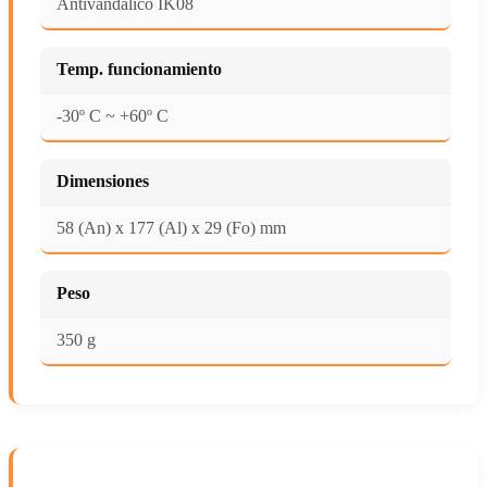
Antivandálico IK08
Temp. funcionamiento
-30º C ~ +60º C
Dimensiones
58 (An) x 177 (Al) x 29 (Fo) mm
Peso
350 g