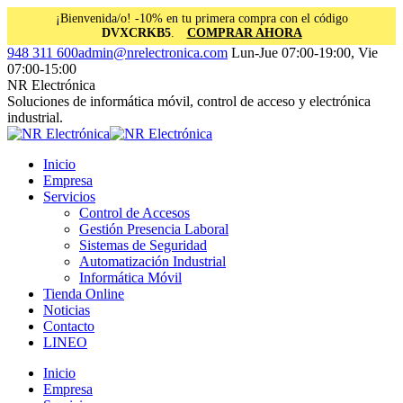
¡Bienvenida/o! -10% en tu primera compra con el código
DVXCRKB5
.
COMPRAR AHORA
Saltar
Facebook
Instagram
Linkedin
948 311 600
admin@nrelectronica.com
Lun-Jue 07:00-19:00, Vie
al
page
page
page
07:00-15:00
contenido
opens
opens
opens
NR Electrónica
in
in
in
Soluciones de informática móvil, control de acceso y electrónica
new
new
new
industrial.
window
window
window
Inicio
Empresa
Servicios
Control de Accesos
Gestión Presencia Laboral
Sistemas de Seguridad
Automatización Industrial
Informática Móvil
Tienda Online
Noticias
Contacto
LINEO
Inicio
Empresa