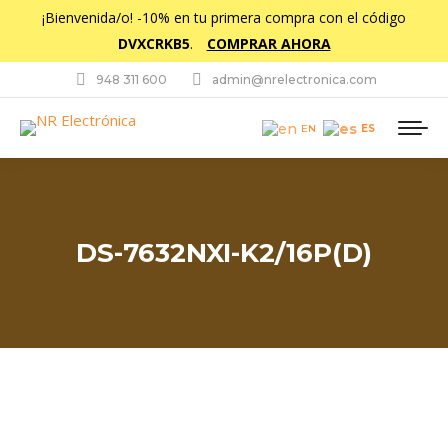
¡Bienvenida/o! -10% en tu primera compra con el código
DVXCRKB5
.
COMPRAR AHORA
948 311 600
admin@nrelectronica.com
ES
EN
DS-7632NXI-K2/16P(D)
Estás aquí: