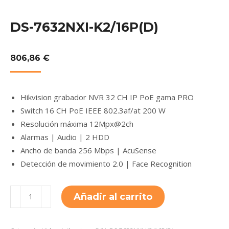
DS-7632NXI-K2/16P(D)
806,86
€
Hikvision grabador NVR 32 CH IP PoE gama PRO
Switch 16 CH PoE IEEE 802.3af/at 200 W
Resolución máxima 12Mpx@2ch
Alarmas | Audio | 2 HDD
Ancho de banda 256 Mbps | AcuSense
Detección de movimiento 2.0 | Face Recognition
DS-
Añadir al carrito
7632NXI-
K2/16P(D)