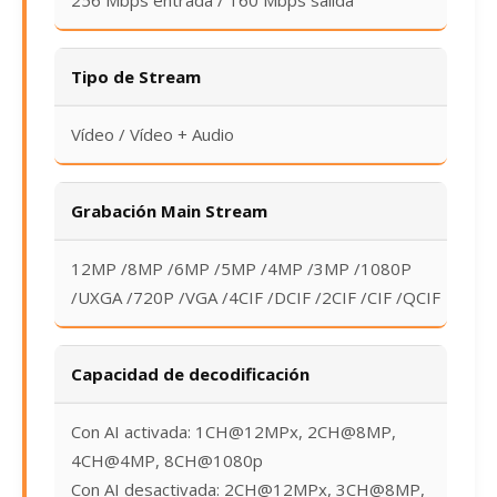
256 Mbps entrada / 160 Mbps salida
Tipo de Stream
Vídeo / Vídeo + Audio
Grabación Main Stream
12MP /8MP /6MP /5MP /4MP /3MP /1080P
/UXGA /720P /VGA /4CIF /DCIF /2CIF /CIF /QCIF
Capacidad de decodificación
Con AI activada: 1CH@12MPx, 2CH@8MP,
4CH@4MP, 8CH@1080p
Con AI desactivada: 2CH@12MPx, 3CH@8MP,