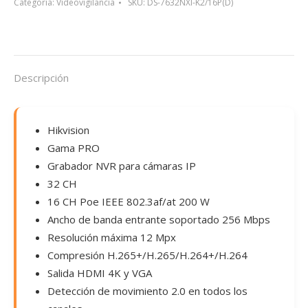
cantidad
Categoría:
Videovigilancia
SKU:
DS-7632NXI-K2/16P(D)
Descripción
Hikvision
Gama PRO
Grabador NVR para cámaras IP
32 CH
16 CH Poe IEEE 802.3af/at 200 W
Ancho de banda entrante soportado 256 Mbps
Resolución máxima 12 Mpx
Compresión H.265+/H.265/H.264+/H.264
Salida HDMI 4K y VGA
Detección de movimiento 2.0 en todos los