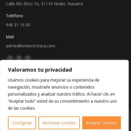
Calle Río Elorz 10, 31110 Noáin, Navarra
Teléfono
948 31 16 00
Mail
admin@nrelectronica.com
Encuéntranos en:
Facebook
Linkedin
Instagram
Valoramos tu privacidad
page
page
page
Sellos
opens
opens
opens
Usamos cookies para mejorar su experiencia de
in
in
in
navegación, mostrarle anuncios o contenidos
new
new
new
personalizados y analizar nuestro tráfico. Al hacer clic en
window
window
window
“Aceptar todo” usted da su consentimiento a nuestro uso
de las cookies.
Copyright © 2024 - Web creada por Bit Informática
Configurar
Rechazar cookies
Aceptar cookies
Aviso legal
/
Política de cookies
/
Política de privacidad
/
Protección de
Datos
/
Política de devoluciones
/
CGV
.