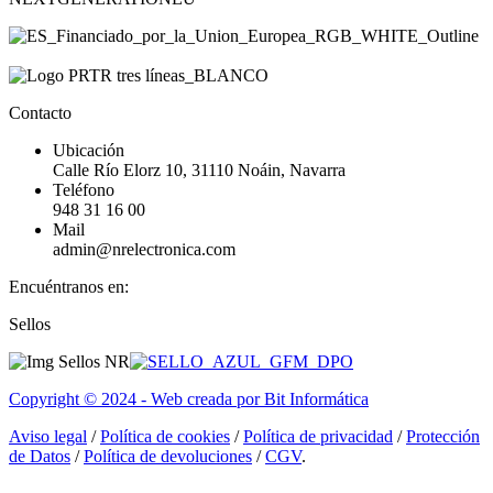
Contacto
Ubicación
Calle Río Elorz 10, 31110 Noáin, Navarra
Teléfono
948 31 16 00
Mail
admin@nrelectronica.com
Encuéntranos en:
Facebook
Linkedin
Instagram
Sellos
page
page
page
opens
opens
opens
in
in
in
Copyright © 2024 - Web creada por Bit Informática
new
new
new
window
window
window
Aviso legal
/
Política de cookies
/
Política de privacidad
/
Protección
de Datos
/
Política de devoluciones
/
CGV
.
I