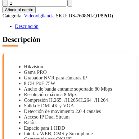
DS-
7608NI-
Añadir al carrito
Q1/8P(D)
Categoría:
Videovigilancia
SKU:
DS-7608NI-Q1/8P(D)
cantidad
Descripción
Descripción
Hikvision
Gama PRO
Grabador NVR para cámaras IP
8 CH PoE 75W
Ancho de banda entrante soportado 80 Mbps
Resolución máxima 8 Mpx
Compresión H.265+/H.265/H.264+/H.264
Salida HDMI 4K y VGA
Detección de movimiento 2.0 4 canales
Acceso IP Dual Stream
Ratón
Espacio para 1 HDD
Interfaz WEB, CMS y Smartphone