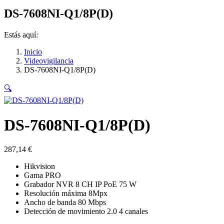
Facebook
Instagram
Linkedin
Facebook
Instagram
Linkedin
DS-7608NI-Q1/8P(D)
page
page
page
page
page
page
opens
opens
opens
opens
opens
opens
Estás aquí:
in
in
in
in
in
in
new
new
new
new
new
new
Inicio
window
window
window
window
window
window
Videovigilancia
DS-7608NI-Q1/8P(D)
🔍
DS-7608NI-Q1/8P(D)
287,14
€
Hikvision
Gama PRO
Grabador NVR 8 CH IP PoE 75 W
Resolución máxima 8Mpx
Ancho de banda 80 Mbps
Detección de movimiento 2.0 4 canales