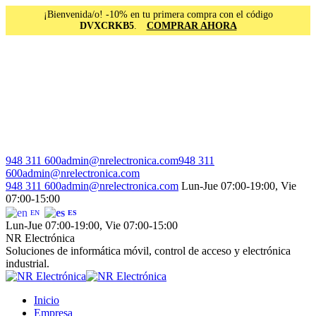
¡Bienvenida/o! -10% en tu primera compra con el código
DVXCRKB5
.
COMPRAR AHORA
Saltar
al
contenido
Facebook
Instagram
Linkedin
948 311 600
admin@nrelectronica.com
948 311
page
page
page
600
admin@nrelectronica.com
opens
opens
opens
948 311 600
admin@nrelectronica.com
Lun-Jue 07:00-19:00, Vie
in
in
in
07:00-15:00
new
new
new
EN
ES
window
window
window
Lun-Jue 07:00-19:00, Vie 07:00-15:00
NR Electrónica
Soluciones de informática móvil, control de acceso y electrónica
industrial.
Inicio
Empresa