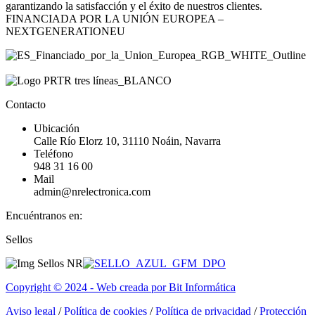
garantizando la satisfacción y el éxito de nuestros clientes.
FINANCIADA POR LA UNIÓN EUROPEA –
NEXTGENERATIONEU
Contacto
Ubicación
Calle Río Elorz 10, 31110 Noáin, Navarra
Teléfono
948 31 16 00
Mail
admin@nrelectronica.com
Encuéntranos en:
Facebook
Linkedin
Instagram
Sellos
page
page
page
opens
opens
opens
in
in
in
Copyright © 2024 - Web creada por Bit Informática
new
new
new
window
window
window
Aviso legal
/
Política de cookies
/
Política de privacidad
/
Protección