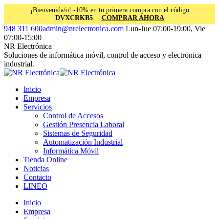
¡Bienvenida/o! -10% en tu primera compra con el código
DVXCRKB5
.
COMPRAR AHORA
Saltar
Facebook
Instagram
Linkedin
948 311 600
admin@nrelectronica.com
Lun-Jue 07:00-19:00, Vie
al
page
page
page
07:00-15:00
contenido
opens
opens
opens
NR Electrónica
in
in
in
Soluciones de informática móvil, control de acceso y electrónica
new
new
new
industrial.
window
window
window
Inicio
Empresa
Servicios
Control de Accesos
Gestión Presencia Laboral
Sistemas de Seguridad
Automatización Industrial
Informática Móvil
Tienda Online
Noticias
Contacto
LINEO
Inicio
Empresa