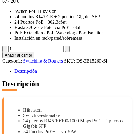
677,20
€
Switch PoE Hikvision
24 puertos RJ45 GE + 2 puertos Gigabit SFP
24 Puertos PoE+ 802.3af/at
Hasta 370w de Potencia PoE Total
PoE Extendido / PoE Watchdog / Port Isolation
Instalación en rack/pared/sobremesa
DS-
3E1526P-
Añadir al carrito
SI
Categoría:
Switching & Routers
SKU:
DS-3E1526P-SI
cantidad
Descripción
Descripción
Hikvision
Switch Gestionable
24 puertos RJ45 10/100/1000 Mbps PoE + 2 puertos
Gigabit SFP
24 Puertos PoE+ hasta 30W