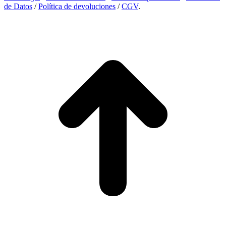
de Datos
/
Política de devoluciones
/
CGV
.
I
a
T