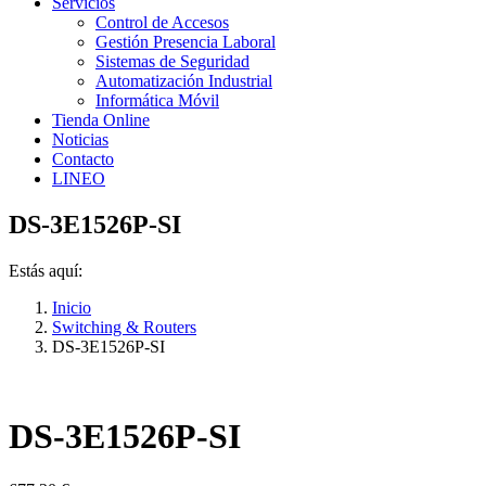
Servicios
Control de Accesos
Gestión Presencia Laboral
Sistemas de Seguridad
Automatización Industrial
Informática Móvil
Tienda Online
Noticias
Contacto
LINEO
DS-3E1526P-SI
Estás aquí:
Inicio
Switching & Routers
DS-3E1526P-SI
DS-3E1526P-SI