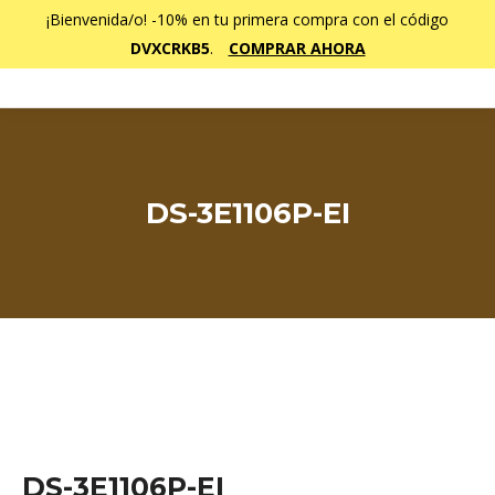
¡Bienvenida/o! -10% en tu primera compra con el código
DVXCRKB5
.
COMPRAR AHORA
DS-3E1106P-EI
Estás aquí:
DS-3E1106P-EI