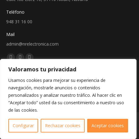
Teléfono
948 31 16 00
Mail
admin@nrelectronica.com
Encuéntranos en:
Facebook
Linkedin
Instagram
Valoramos tu privacidad
page
page
page
Sellos
opens
opens
opens
Usamos cookies para mejorar su experiencia de
in
in
in
navegación, mostrarle anuncios o contenidos
new
new
new
personalizados y analizar nuestro tráfico. Al hacer clic en
window
window
window
“Aceptar todo” usted da su consentimiento a nuestro uso
de las cookies.
Copyright © 2024 - Web creada por Bit Informática
Configurar
Rechazar cookies
Aceptar cookies
Aviso legal
/
Política de cookies
/
Política de privacidad
/
Protección de
Datos
/
Política de devoluciones
/
CGV
.