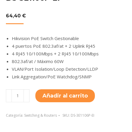
64,40
€
Hikvision PoE Switch Gestionable
4 puertos PoE 802.3af/at + 2 Uplink RJ45
4 RJ45 10/100Mbps + 2 RJ45 10/100Mbps
802.3af/at / Máximo 60W
VLAN/Port Isolation/Loop Detection/LLDP
Link Aggregation/PoE Watchdog/SNMP
DS-
Añadir al carrito
3E1106P-
EI
cantidad
Categoría:
Switching & Routers
SKU:
DS-3E1106P-EI