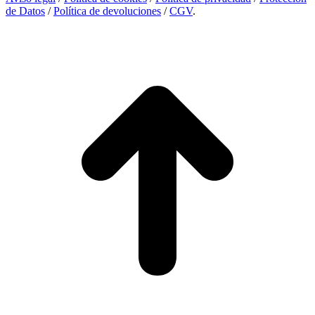
de Datos
/
Política de devoluciones
/
CGV
.
I
a
T