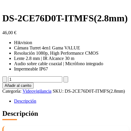
DS-2CE76D0T-ITMFS(2.8mm)
46,00
€
Hikvision
Cámara Turret 4en1 Gama VALUE
Resolución 1080p, High Performance CMOS
Lente 2.8 mm | IR Alcance 30 m
Audio sobre cable coaxial | Micrófono integrado
Impermeable IP67
DS-
2CE76D0T-
Añadir al carrito
ITMFS(2.8mm)
Categoría:
Videovigilancia
SKU:
DS-2CE76D0T-ITMFS(2.8mm)
cantidad
Descripción
Descripción