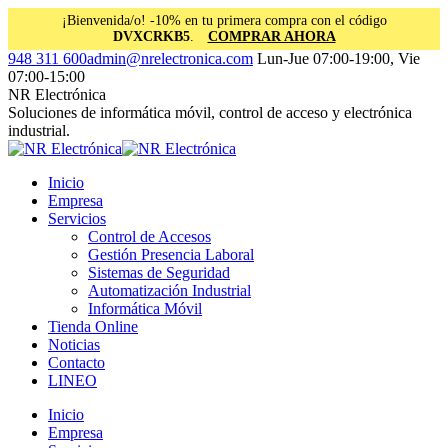
¡Bienvenida/o! -10% en tu primera compra con el código
DVXCRKB5
.
COMPRAR AHORA
Saltar
Facebook
Instagram
Linkedin
948 311 600
admin@nrelectronica.com
Lun-Jue 07:00-19:00, Vie
al
page
page
page
07:00-15:00
contenido
opens
opens
opens
NR Electrónica
in
in
in
Soluciones de informática móvil, control de acceso y electrónica
new
new
new
industrial.
window
window
window
Inicio
Empresa
Servicios
Control de Accesos
Gestión Presencia Laboral
Sistemas de Seguridad
Automatización Industrial
Informática Móvil
Tienda Online
Noticias
Contacto
LINEO
Inicio
Empresa