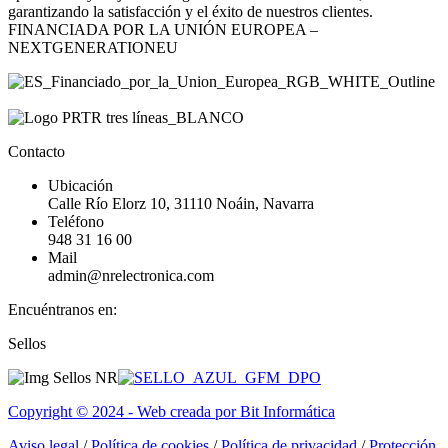
garantizando la satisfacción y el éxito de nuestros clientes.
FINANCIADA POR LA UNIÓN EUROPEA –
NEXTGENERATIONEU
Contacto
Ubicación
Calle Río Elorz 10, 31110 Noáin, Navarra
Teléfono
948 31 16 00
Mail
admin@nrelectronica.com
Encuéntranos en:
Facebook
Linkedin
Instagram
Sellos
page
page
page
opens
opens
opens
in
in
in
Copyright © 2024 - Web creada por Bit Informática
new
new
new
window
window
window
Aviso legal
/
Política de cookies
/
Política de privacidad
/
Protección