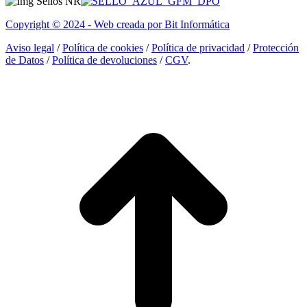
opens
opens
opens
in
in
in
Copyright © 2024 - Web creada por Bit Informática
new
new
new
window
window
window
Aviso legal
/
Política de cookies
/
Política de privacidad
/
Protección
de Datos
/
Política de devoluciones
/
CGV
.
I
a
T