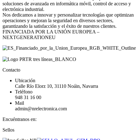
soluciones de avanzada en informática móvil, control de acceso y
electrónica industrial.
Nos dedicamos a innovar y personalizar tecnologías que optimizan
operaciones y mejoran la seguridad en diversos sectores,
garantizando la satisfacción y el éxito de nuestros clientes.
FINANCIADA POR LA UNIÓN EUROPEA –
NEXTGENERATIONEU
Contacto
Ubicación
Calle Río Elorz 10, 31110 Noáin, Navarra
Teléfono
948 31 16 00
Mail
admin@nrelectronica.com
Encuéntranos en:
Facebook
Linkedin
Instagram
Sellos
page
page
page