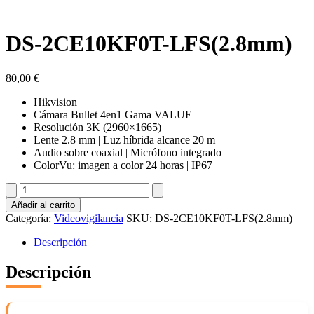
DS-2CE10KF0T-LFS(2.8mm)
80,00
€
Hikvision
Cámara Bullet 4en1 Gama VALUE
Resolución 3K (2960×1665)
Lente 2.8 mm | Luz híbrida alcance 20 m
Audio sobre coaxial | Micrófono integrado
ColorVu: imagen a color 24 horas | IP67
DS-
2CE10KF0T-
Añadir al carrito
LFS(2.8mm)
Categoría:
Videovigilancia
SKU:
DS-2CE10KF0T-LFS(2.8mm)
cantidad
Descripción
Descripción