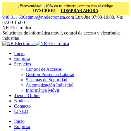
¡Bienvenida/o! -10% en tu primera compra con el código
DVXCRKB5
.
COMPRAR AHORA
Saltar
Facebook
Instagram
Linkedin
948 311 600
admin@nrelectronica.com
Lun-Jue 07:00-19:00, Vie
al
page
page
page
07:00-15:00
contenido
opens
opens
opens
NR Electrónica
in
in
in
Soluciones de informática móvil, control de acceso y electrónica
new
new
new
industrial.
window
window
window
Inicio
Empresa
Servicios
Control de Accesos
Gestión Presencia Laboral
Sistemas de Seguridad
Automatización Industrial
Informática Móvil
Tienda Online
Noticias
Contacto
LINEO
Inicio
Empresa