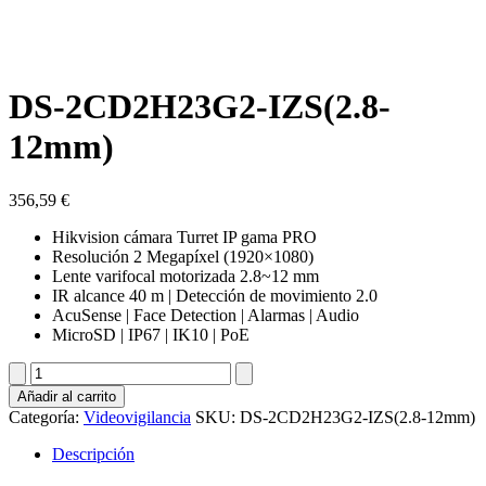
DS-2CD2H23G2-IZS(2.8-
12mm)
356,59
€
Hikvision cámara Turret IP gama PRO
Resolución 2 Megapíxel (1920×1080)
Lente varifocal motorizada 2.8~12 mm
IR alcance 40 m | Detección de movimiento 2.0
AcuSense | Face Detection | Alarmas | Audio
MicroSD | IP67 | IK10 | PoE
DS-
2CD2H23G2-
Añadir al carrito
IZS(2.8-
Categoría:
Videovigilancia
SKU:
DS-2CD2H23G2-IZS(2.8-12mm)
12mm)
cantidad
Descripción