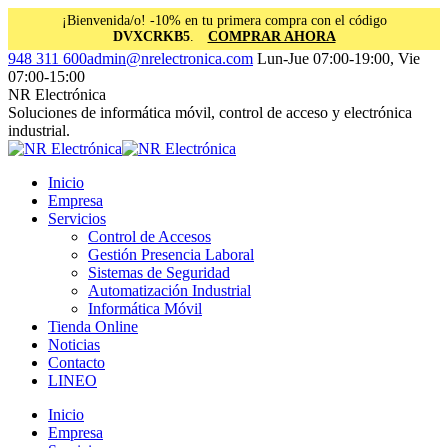
¡Bienvenida/o! -10% en tu primera compra con el código
DVXCRKB5
.
COMPRAR AHORA
Saltar
Facebook
Instagram
Linkedin
948 311 600
admin@nrelectronica.com
Lun-Jue 07:00-19:00, Vie
al
page
page
page
07:00-15:00
contenido
opens
opens
opens
NR Electrónica
in
in
in
Soluciones de informática móvil, control de acceso y electrónica
new
new
new
industrial.
window
window
window
Inicio
Empresa
Servicios
Control de Accesos
Gestión Presencia Laboral
Sistemas de Seguridad
Automatización Industrial
Informática Móvil
Tienda Online
Noticias
Contacto
LINEO
Inicio
Empresa