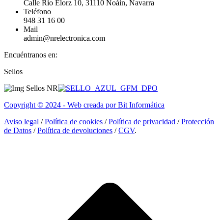
Calle Río Elorz 10, 31110 Noáin, Navarra
Teléfono
948 31 16 00
Mail
admin@nrelectronica.com
Encuéntranos en:
Facebook
Linkedin
Instagram
Sellos
page
page
page
opens
opens
opens
in
in
in
Copyright © 2024 - Web creada por Bit Informática
new
new
new
window
window
window
Aviso legal
/
Política de cookies
/
Política de privacidad
/
Protección
de Datos
/
Política de devoluciones
/
CGV
.
I
a
T