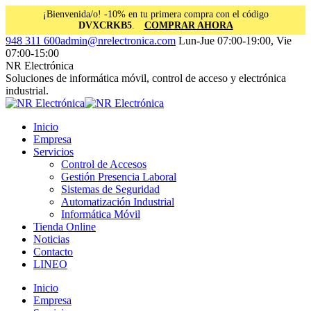
¡Bienvenida/o! -10% en tu primera compra con el código
DVXCRKB5
.
COMPRAR AHORA
Saltar
Facebook
Instagram
Linkedin
948 311 600
admin@nrelectronica.com
Lun-Jue 07:00-19:00, Vie
al
page
page
page
07:00-15:00
contenido
opens
opens
opens
NR Electrónica
in
in
in
Soluciones de informática móvil, control de acceso y electrónica
new
new
new
industrial.
window
window
window
Inicio
Empresa
Servicios
Control de Accesos
Gestión Presencia Laboral
Sistemas de Seguridad
Automatización Industrial
Informática Móvil
Tienda Online
Noticias
Contacto
LINEO
Inicio
Empresa