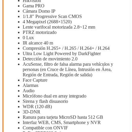
Hikvision
Gama PRO
Cámara Domo IP
1/1.8″ Progressive Scan CMOS
4 Megapixel (2688×1520)
Lente varifocal motorizada 2.8~12 mm
PTRZ motorizado
0 Lux
IR alcance 40 m
Compresión H.265+ / H.265 / H.264+ / H.264
Ultra Low Light Powered by DarkFighter
Detección de movimiento 2.0
AcuSense, filtro de falsa alarma para vehículos y
personas (en Cruce de Línea, Intrusión en Área,
Región de Entrada, Región de salida)
Face Capture
Alarmas
Audio
Micrófono dual en array integrado
Sirena y flash disuasorio
WDR (120 dB)
3D-DNR
Ranura para tarjeta MicroSD hasta 512 GB
Interfaz WEB, CMS, Smartphone y NVR
Compatible con ONVIF