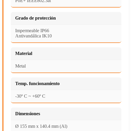
PoE+ IEEE802.3at
Grado de protección
Impermeable IP66
Antivandálica IK10
Material
Metal
Temp. funcionamiento
-30º C ~ +60º C
Dimensiones
Ø 155 mm x 140.4 mm (Al)