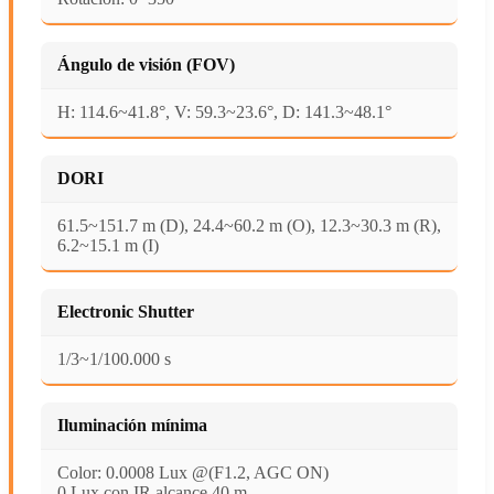
Ángulo de visión (FOV)
H: 114.6~41.8°, V: 59.3~23.6°, D: 141.3~48.1°
DORI
61.5~151.7 m (D), 24.4~60.2 m (O), 12.3~30.3 m (R),
6.2~15.1 m (I)
Electronic Shutter
1/3~1/100.000 s
Iluminación mínima
Color: 0.0008 Lux @(F1.2, AGC ON)
0 Lux con IR alcance 40 m