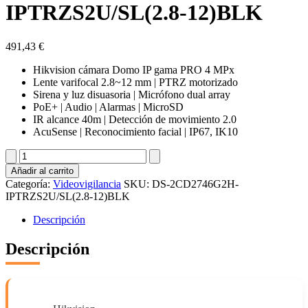
IPTRZS2U/SL(2.8-12)BLK
491,43
€
Hikvision cámara Domo IP gama PRO 4 MPx
Lente varifocal 2.8~12 mm | PTRZ motorizado
Sirena y luz disuasoria | Micrófono dual array
PoE+ | Audio | Alarmas | MicroSD
IR alcance 40m | Detección de movimiento 2.0
AcuSense | Reconocimiento facial | IP67, IK10
DS-
2CD2746G2H-
Añadir al carrito
IPTRZS2U/SL(2.8-
Categoría:
Videovigilancia
SKU:
DS-2CD2746G2H-
12)BLK
IPTRZS2U/SL(2.8-12)BLK
cantidad
Descripción
Descripción