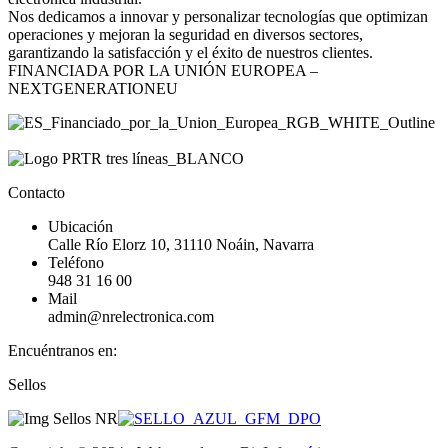
Nos dedicamos a innovar y personalizar tecnologías que optimizan
operaciones y mejoran la seguridad en diversos sectores,
garantizando la satisfacción y el éxito de nuestros clientes.
FINANCIADA POR LA UNIÓN EUROPEA –
NEXTGENERATIONEU
Contacto
Ubicación
Calle Río Elorz 10, 31110 Noáin, Navarra
Teléfono
948 31 16 00
Mail
admin@nrelectronica.com
Encuéntranos en:
Facebook
Linkedin
Instagram
Sellos
page
page
page
opens
opens
opens
in
in
in