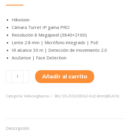
Hikvision
Cámara Turret IP gama PRO
Resolución 8 Megapixel (3840×2160)
Lente 2.8 mm | Micrófono integrado | PoE
IR alcance 30 m | Detección de movimiento 2.0
AcuSense | Face Detection
DS-
Añadir al carrito
2CD2383G2-
IU(2.8mm)
(BLACK)
Categoría:
Videovigilancia
SKU:
DS-2CD2383G2-IU(2.8mm)(BLACK)
cantidad
Descripción