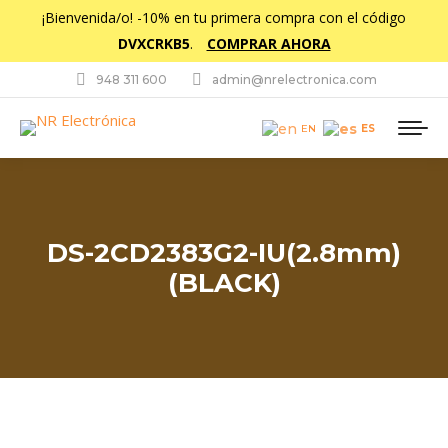
¡Bienvenida/o! -10% en tu primera compra con el código
DVXCRKB5
.
COMPRAR AHORA
948 311 600
admin@nrelectronica.com
ES
EN
DS-2CD2383G2-IU(2.8mm)
(BLACK)
Estás aquí: