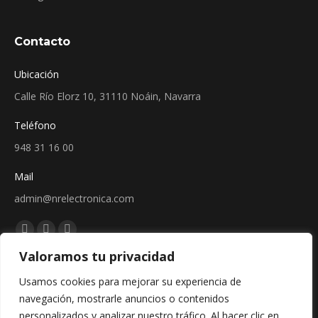
Contacto
Ubicación
Calle Río Elorz 10, 31110 Noáin, Navarra
Teléfono
948 31 16 00
Mail
admin@nrelectronica.com
Encuéntranos en:
Facebook
Linkedin
Instagram
Valoramos tu privacidad
page
page
page
Sellos
opens
opens
opens
Usamos cookies para mejorar su experiencia de
in
in
in
navegación, mostrarle anuncios o contenidos
new
new
new
personalizados y analizar nuestro tráfico. Al hacer clic en