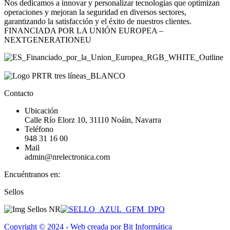
Nos dedicamos a innovar y personalizar tecnologías que optimizan
operaciones y mejoran la seguridad en diversos sectores,
garantizando la satisfacción y el éxito de nuestros clientes.
FINANCIADA POR LA UNIÓN EUROPEA –
NEXTGENERATIONEU
Contacto
Ubicación
Calle Río Elorz 10, 31110 Noáin, Navarra
Teléfono
948 31 16 00
Mail
admin@nrelectronica.com
Encuéntranos en:
Facebook
Linkedin
Instagram
Sellos
page
page
page
opens
opens
opens
in
in
in
Copyright © 2024 - Web creada por Bit Informática
new
new
new