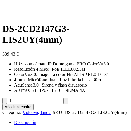
DS-2CD2147G3-
LIS2UY(4mm)
339,43
€
Hikvision cámara IP Domo gama PRO ColorVu3.0
Resolución 4 MPx | PoE IEEE802.3af
ColorVu3.0: imagen a color HikAI-ISP F1.0 1/1.8"
4 mm | Micrófono dual | Luz híbrida hasta 30m
AcuSense3.0 | Sirena y flash disuasorio
Alarmas 1/1 | IP67 | IK10 | NEMA 4X
DS-
2CD2147G3-
Añadir al carrito
LIS2UY(4mm)
Categoría:
Videovigilancia
SKU:
DS-2CD2147G3-LIS2UY(4mm)
cantidad
Descripción