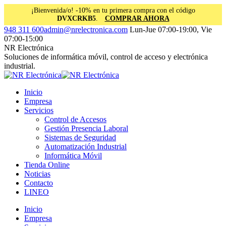
¡Bienvenida/o! -10% en tu primera compra con el código
DVXCRKB5
.
COMPRAR AHORA
Saltar
Facebook
Instagram
Linkedin
948 311 600
admin@nrelectronica.com
Lun-Jue 07:00-19:00, Vie
al
page
page
page
07:00-15:00
contenido
opens
opens
opens
NR Electrónica
in
in
in
Soluciones de informática móvil, control de acceso y electrónica
new
new
new
industrial.
window
window
window
Inicio
Empresa
Servicios
Control de Accesos
Gestión Presencia Laboral
Sistemas de Seguridad
Automatización Industrial
Informática Móvil
Tienda Online
Noticias
Contacto
LINEO
Inicio
Empresa