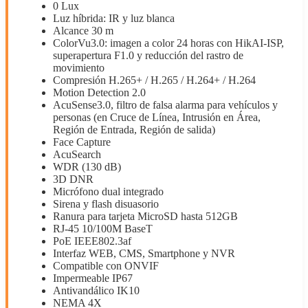
0 Lux
Luz híbrida: IR y luz blanca
Alcance 30 m
ColorVu3.0: imagen a color 24 horas con HikAI-ISP,
superapertura F1.0 y reducción del rastro de
movimiento
Compresión H.265+ / H.265 / H.264+ / H.264
Motion Detection 2.0
AcuSense3.0, filtro de falsa alarma para vehículos y
personas (en Cruce de Línea, Intrusión en Área,
Región de Entrada, Región de salida)
Face Capture
AcuSearch
WDR (130 dB)
3D DNR
Micrófono dual integrado
Sirena y flash disuasorio
Ranura para tarjeta MicroSD hasta 512GB
RJ-45 10/100M BaseT
PoE IEEE802.3af
Interfaz WEB, CMS, Smartphone y NVR
Compatible con ONVIF
Impermeable IP67
Antivandálico IK10
NEMA 4X