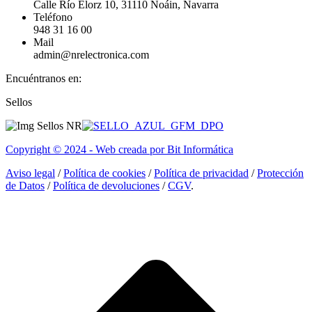
Calle Río Elorz 10, 31110 Noáin, Navarra
Teléfono
948 31 16 00
Mail
admin@nrelectronica.com
Encuéntranos en:
Facebook
Linkedin
Instagram
Sellos
page
page
page
opens
opens
opens
in
in
in
Copyright © 2024 - Web creada por Bit Informática
new
new
new
window
window
window
Aviso legal
/
Política de cookies
/
Política de privacidad
/
Protección
de Datos
/
Política de devoluciones
/
CGV
.
I
a
T