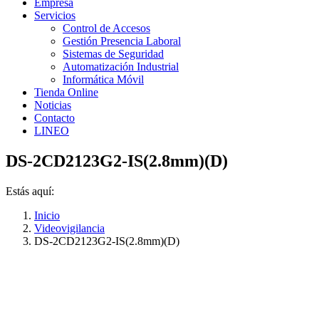
Empresa
Servicios
Control de Accesos
Gestión Presencia Laboral
Sistemas de Seguridad
Automatización Industrial
Informática Móvil
Tienda Online
Noticias
Contacto
LINEO
DS-2CD2123G2-IS(2.8mm)(D)
Estás aquí:
Inicio
Videovigilancia
DS-2CD2123G2-IS(2.8mm)(D)