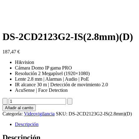
DS-2CD2123G2-IS(2.8mm)(D)
187,47
€
Hikvision
Cámara Domo IP gama PRO
Resolución 2 Megapíxel (1920×1080)
Lente 2.8 mm | Alarmas | Audio | PoE
IR alcance 30 m | Detección de movimiento 2.0
AcuSense | Face Detection
DS-
2CD2123G2-
Añadir al carrito
IS(2.8mm)
Categoría:
Videovigilancia
SKU:
DS-2CD2123G2-IS(2.8mm)(D)
(D)
cantidad
Descripción
Descripción