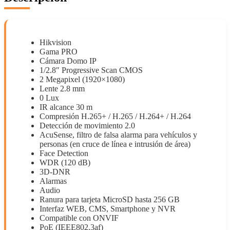
Hikvision
Gama PRO
Cámara Domo IP
1/2.8″ Progressive Scan CMOS
2 Megapixel (1920×1080)
Lente 2.8 mm
0 Lux
IR alcance 30 m
Compresión H.265+ / H.265 / H.264+ / H.264
Detección de movimiento 2.0
AcuSense, filtro de falsa alarma para vehículos y
personas (en cruce de línea e intrusión de área)
Face Detection
WDR (120 dB)
3D-DNR
Alarmas
Audio
Ranura para tarjeta MicroSD hasta 256 GB
Interfaz WEB, CMS, Smartphone y NVR
Compatible con ONVIF
PoE (IEEE802.3af)