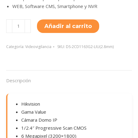
WEB, Software CMS, Smartphone y NVR
DS-
Añadir al carrito
2CD1163G2-
LIU(2.8mm)
cantidad
Categoría:
Videovigilancia
SKU:
DS-2CD1163G2-LIU(2.8mm)
Descripción
Hikvision
Gama Value
Cámara Domo IP
1/2.4″ Progressive Scan CMOS
6 Megapixel (3200×1800)