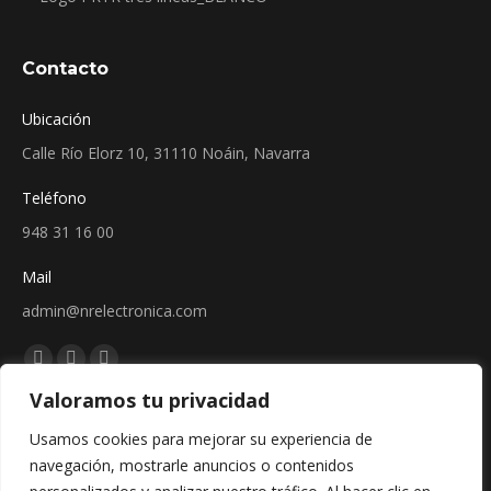
Contacto
Ubicación
Calle Río Elorz 10, 31110 Noáin, Navarra
Teléfono
948 31 16 00
Mail
admin@nrelectronica.com
Encuéntranos en:
Facebook
Linkedin
Instagram
Valoramos tu privacidad
page
page
page
Sellos
opens
opens
opens
Usamos cookies para mejorar su experiencia de
in
in
in
navegación, mostrarle anuncios o contenidos
new
new
new