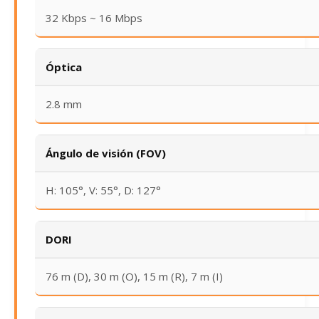
32 Kbps ~ 16 Mbps
Óptica
2.8 mm
Ángulo de visión (FOV)
H: 105°, V: 55°, D: 127°
DORI
76 m (D), 30 m (O), 15 m (R), 7 m (I)