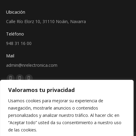
Ubicación
Calle Río Elorz 10, 31110 Noáin, Navarra
Teléfono
948 31 16 00
Mail
admin@nrelectronica.com
Encuéntranos en:
Facebook
Linkedin
Instagram
Valoramos tu privacidad
page
page
page
Sellos
opens
opens
opens
Usamos cookies para mejorar su experiencia de
in
in
in
navegación, mostrarle anuncios o contenidos
new
new
new
personalizados y analizar nuestro tráfico. Al hacer clic en
window
window
window
“Aceptar todo” usted da su consentimiento a nuestro uso
de las cookies.