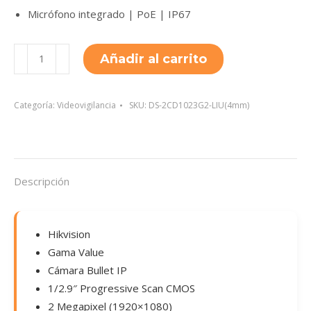
Micrófono integrado | PoE | IP67
DS-
Añadir al carrito
2CD1023G2-
LIU(4mm)
cantidad
Categoría:
Videovigilancia
SKU:
DS-2CD1023G2-LIU(4mm)
Descripción
Hikvision
Gama Value
Cámara Bullet IP
1/2.9″ Progressive Scan CMOS
2 Megapixel (1920×1080)