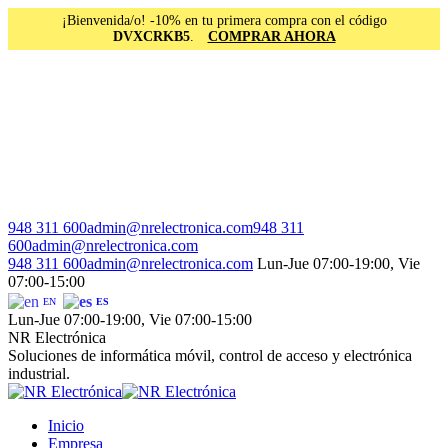
¡Bienvenida/o! -10% en tu primera compra con el código
DVXCRKB5
.
COMPRAR AHORA
Saltar
al
contenido
Facebook
Instagram
Linkedin
948 311 600
admin@nrelectronica.com
948 311
page
page
page
600
admin@nrelectronica.com
opens
opens
opens
948 311 600
admin@nrelectronica.com
Lun-Jue 07:00-19:00, Vie
in
in
in
07:00-15:00
new
new
new
EN
ES
window
window
window
Lun-Jue 07:00-19:00, Vie 07:00-15:00
NR Electrónica
Soluciones de informática móvil, control de acceso y electrónica
industrial.
Inicio
Empresa