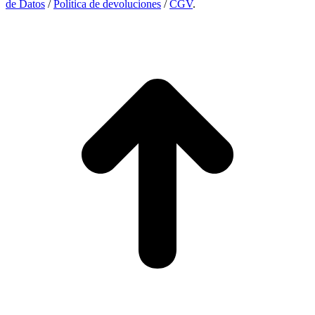
de Datos
/
Política de devoluciones
/
CGV
.
I
a
T