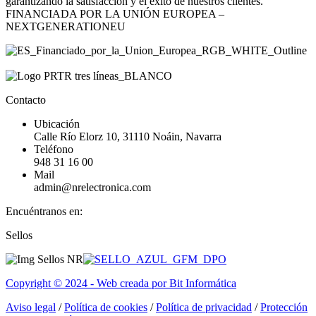
garantizando la satisfacción y el éxito de nuestros clientes.
FINANCIADA POR LA UNIÓN EUROPEA –
NEXTGENERATIONEU
Contacto
Ubicación
Calle Río Elorz 10, 31110 Noáin, Navarra
Teléfono
948 31 16 00
Mail
admin@nrelectronica.com
Encuéntranos en:
Facebook
Linkedin
Instagram
Sellos
page
page
page
opens
opens
opens
in
in
in
Copyright © 2024 - Web creada por Bit Informática
new
new
new
window
window
window
Aviso legal
/
Política de cookies
/
Política de privacidad
/
Protección