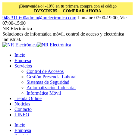
¡Bienvenida/o! -10% en tu primera compra con el código
DVXCRKB5
.
COMPRAR AHORA
Saltar
Facebook
Instagram
Linkedin
948 311 600
admin@nrelectronica.com
Lun-Jue 07:00-19:00, Vie
al
page
page
page
07:00-15:00
contenido
opens
opens
opens
NR Electrónica
in
in
in
Soluciones de informática móvil, control de acceso y electrónica
new
new
new
industrial.
window
window
window
Inicio
Empresa
Servicios
Control de Accesos
Gestión Presencia Laboral
Sistemas de Seguridad
Automatización Industrial
Informática Móvil
Tienda Online
Noticias
Contacto
LINEO
Inicio
Empresa