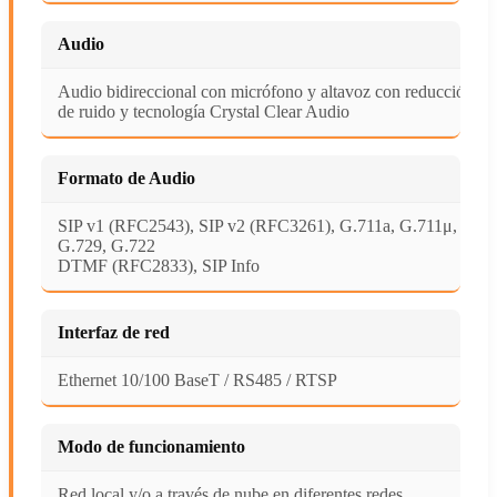
Audio
Audio bidireccional con micrófono y altavoz con reducción
de ruido y tecnología Crystal Clear Audio
Formato de Audio
SIP v1 (RFC2543), SIP v2 (RFC3261), G.711a, G.711μ,
G.729, G.722
DTMF (RFC2833), SIP Info
Interfaz de red
Ethernet 10/100 BaseT / RS485 / RTSP
Modo de funcionamiento
Red local y/o a través de nube en diferentes redes