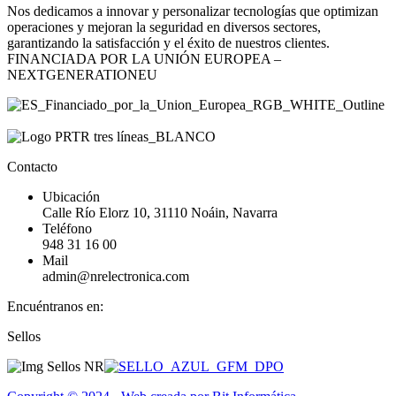
Nos dedicamos a innovar y personalizar tecnologías que optimizan
operaciones y mejoran la seguridad en diversos sectores,
garantizando la satisfacción y el éxito de nuestros clientes.
FINANCIADA POR LA UNIÓN EUROPEA –
NEXTGENERATIONEU
Contacto
Ubicación
Calle Río Elorz 10, 31110 Noáin, Navarra
Teléfono
948 31 16 00
Mail
admin@nrelectronica.com
Encuéntranos en:
Facebook
Linkedin
Instagram
Sellos
page
page
page
opens
opens
opens
in
in
in