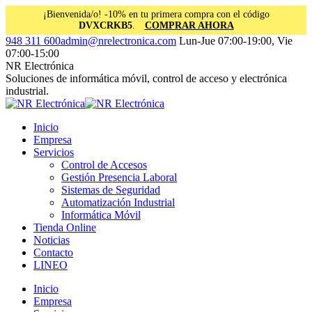
¡Bienvenida/o! -10% en tu primera compra con el código
DVXCRKB5
.
COMPRAR AHORA
Saltar
Facebook
Instagram
Linkedin
948 311 600
admin@nrelectronica.com
Lun-Jue 07:00-19:00, Vie
al
page
page
page
07:00-15:00
contenido
opens
opens
opens
NR Electrónica
in
in
in
Soluciones de informática móvil, control de acceso y electrónica
new
new
new
industrial.
window
window
window
Inicio
Empresa
Servicios
Control de Accesos
Gestión Presencia Laboral
Sistemas de Seguridad
Automatización Industrial
Informática Móvil
Tienda Online
Noticias
Contacto
LINEO
Inicio
Empresa